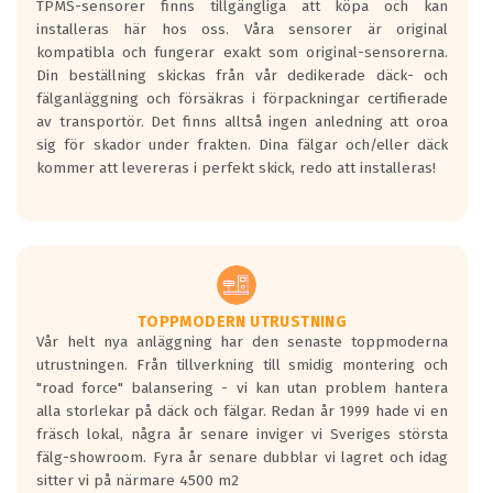
TPMS-sensorer finns tillgängliga att köpa och kan
installeras här hos oss. Våra sensorer är original
kompatibla och fungerar exakt som original-sensorerna.
Din beställning skickas från vår dedikerade däck- och
fälganläggning och försäkras i förpackningar certifierade
av transportör. Det finns alltså ingen anledning att oroa
sig för skador under frakten. Dina fälgar och/eller däck
kommer att levereras i perfekt skick, redo att installeras!
TOPPMODERN UTRUSTNING
Vår helt nya anläggning har den senaste toppmoderna
utrustningen. Från tillverkning till smidig montering och
"road force" balansering - vi kan utan problem hantera
alla storlekar på däck och fälgar. Redan år 1999 hade vi en
fräsch lokal, några år senare inviger vi Sveriges största
fälg-showroom. Fyra år senare dubblar vi lagret och idag
sitter vi på närmare 4500 m2