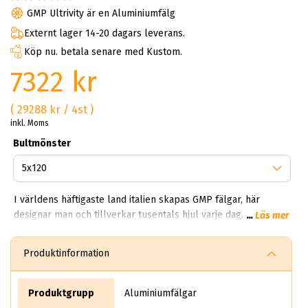
GMP Ultrivity är en Aluminiumfälg
Externt lager 14-20 dagars leverans.
Köp nu. betala senare med Kustom.
7322 kr
( 29288 kr / 4st )
inkl. Moms
Bultmönster
I världens häftigaste land italien skapas GMP fälgar, här
designar man och tillverkar tusentals hjul varje dag. Man kan
...
Läs mer
enkelt säga att GMP designen härstammar från den
europeiska renässansen – likväll som chanel och Armani.
Produktinformation
GMP Alloy Wheels som tillverkar alla GMP fälgar i världen
sitter i Italien och har som mål att tillverka perfekta perfekta
och robusta aluminiumfälgar. I hjärtat av Italien sitter gänget
Produktgrupp
Aluminiumfälgar
bakom GMP som varje dag kämpar för att få till det senaste