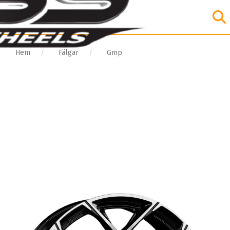
Hem
Fälgar
Gmp