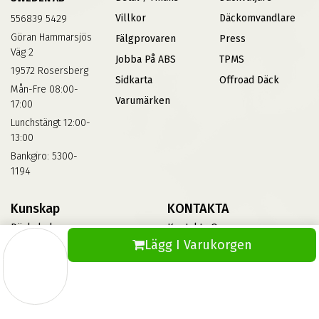
Villkor
Däckomvandlare
556839 5429
Göran Hammarsjös
Fälgprovaren
Press
Väg 2
Jobba På ABS
TPMS
19572 Rosersberg
Sidkarta
Offroad Däck
Mån-Fre 08:00-
Varumärken
17:00
Lunchstängt 12:00-
13:00
Bankgiro: 5300-
1194
Kunskap
KONTAKTA
Däckskola
Kontakta Oss
Lägg I Varukorgen
Blog
Vinterdäck
FAQs
Informationsbank Av Däck
Och Fälgar