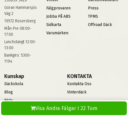
556839 5429
Göran Hammarsjös
Fälgprovaren
Press
Väg 2
Jobba På ABS
TPMS
19572 Rosersberg
Sidkarta
Offroad Däck
Mån-Fre 08:00-
Varumärken
17:00
Lunchstängt 12:00-
13:00
Bankgiro: 5300-
1194
Kunskap
KONTAKTA
Däckskola
Kontakta Oss
Blog
Vinterdäck
FAQs
Visa Andra Fälgar I 22 Tum
Informationsbank Av Däck
Och Fälgar
ABS360