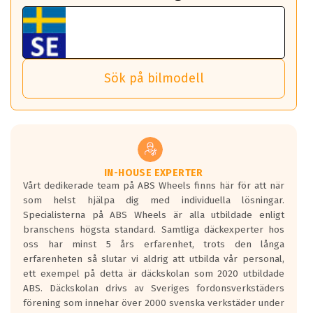
fordon. Detta sker automatiskt och är inget du som förare
Tillbehören är av högsta kvalitet och är kompatibla med
ABS 360 gör det möjligt för dig att ta med fälgarna till din
behöver tänka på.
ABS Wheels fälgar.
nästa bil.
Sensorn sitter inne i hjulet och skickar signaler om lufttryck
Viktigt att Bult respektive mutter är av storlek (17mm hylsa
Det sparar dig tid och pengar.
och temperatur till din instrumentpanel.
) Hex 17.
Sök på bilmodell
*PCD står för pitch circle diameter / Bultmönster.
TPMS gör det enkelt att ha koll på att dina däck håller rätt
Genom att du anger ditt registreringsnummer kan vi matcha
tryck. Skulle du tappa tryck i något däck varnar TPMS dig
och garantera att tillbehören passar till 100%
om detta.
Viktigt att tänka på är att alltid använda en momentnyckel
TPMS står för Tyre Pressure Monitoring System och innebär
vid åtdragning av hjulbultarna.
helt kort att du som förare alltid ska ha koll på lufttrycket i
dina däck.
IN-HOUSE EXPERTER
Vårt dedikerade team på ABS Wheels finns här för att när
Samtliga ABS Wheels fälgar är kompatibla med TPMS
som helst hjälpa dig med individuella lösningar.
sensorer.
Specialisterna på ABS Wheels är alla utbildade enligt
branschens högsta standard. Samtliga däckexperter hos
oss har minst 5 års erfarenhet, trots den långa
erfarenheten så slutar vi aldrig att utbilda vår personal,
ett exempel på detta är däckskolan som 2020 utbildade
ABS. Däckskolan drivs av Sveriges fordonsverkstäders
förening som innehar över 2000 svenska verkstäder under