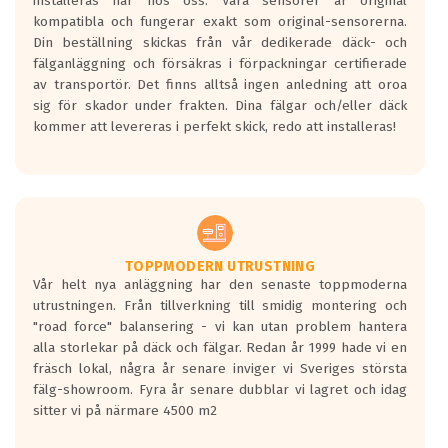
installeras här hos oss. Våra sensorer är original
kompatibla och fungerar exakt som original-sensorerna.
Din beställning skickas från vår dedikerade däck- och
fälganläggning och försäkras i förpackningar certifierade
av transportör. Det finns alltså ingen anledning att oroa
sig för skador under frakten. Dina fälgar och/eller däck
kommer att levereras i perfekt skick, redo att installeras!
TOPPMODERN UTRUSTNING
Vår helt nya anläggning har den senaste toppmoderna
utrustningen. Från tillverkning till smidig montering och
"road force" balansering - vi kan utan problem hantera
alla storlekar på däck och fälgar. Redan år 1999 hade vi en
fräsch lokal, några år senare inviger vi Sveriges största
fälg-showroom. Fyra år senare dubblar vi lagret och idag
sitter vi på närmare 4500 m2