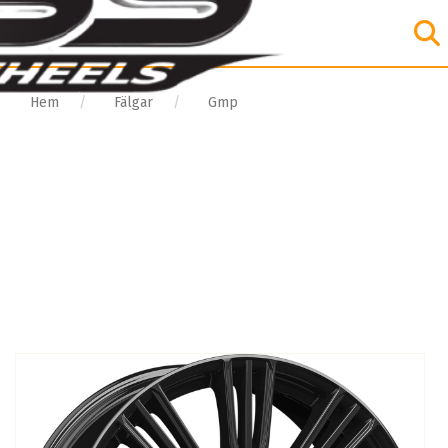
Hem
Fälgar
Gmp