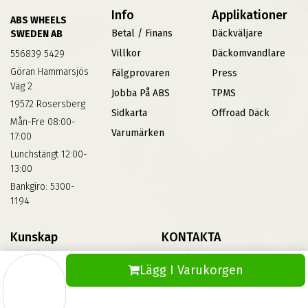
Info
Applikationer
ABS WHEELS
Betal / Finans
Däckväljare
SWEDEN AB
Villkor
Däckomvandlare
556839 5429
Göran Hammarsjös
Fälgprovaren
Press
Väg 2
Jobba På ABS
TPMS
19572 Rosersberg
Sidkarta
Offroad Däck
Mån-Fre 08:00-
Varumärken
17:00
Lunchstängt 12:00-
13:00
Bankgiro: 5300-
1194
Kunskap
KONTAKTA
Däckskola
Kontakta Oss
Lägg I Varukorgen
Blog
Vinterdäck
FAQs