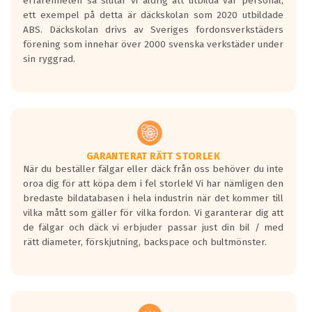
erfarenheten så slutar vi aldrig att utbilda vår personal,
ett exempel på detta är däckskolan som 2020 utbildade
ABS. Däckskolan drivs av Sveriges fordonsverkstäders
förening som innehar över 2000 svenska verkstäder under
sin ryggrad.
GARANTERAT RÄTT STORLEK
När du beställer fälgar eller däck från oss behöver du inte
oroa dig för att köpa dem i fel storlek! Vi har nämligen den
bredaste bildatabasen i hela industrin när det kommer till
vilka mått som gäller för vilka fordon. Vi garanterar dig att
de fälgar och däck vi erbjuder passar just din bil / med
rätt diameter, förskjutning, backspace och bultmönster.