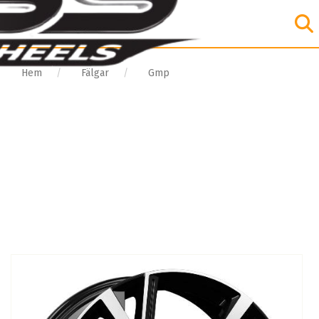
Hem
Fälgar
Gmp