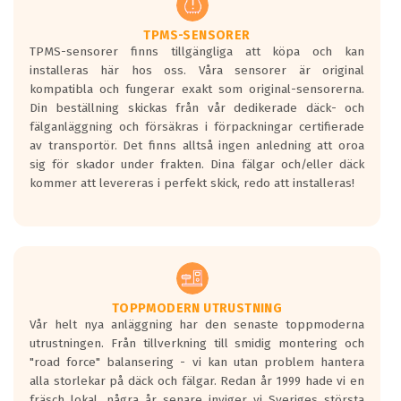
TPMS-SENSORER
TPMS-sensorer finns tillgängliga att köpa och kan
installeras här hos oss. Våra sensorer är original
kompatibla och fungerar exakt som original-sensorerna.
Din beställning skickas från vår dedikerade däck- och
fälganläggning och försäkras i förpackningar certifierade
av transportör. Det finns alltså ingen anledning att oroa
sig för skador under frakten. Dina fälgar och/eller däck
kommer att levereras i perfekt skick, redo att installeras!
TOPPMODERN UTRUSTNING
Vår helt nya anläggning har den senaste toppmoderna
utrustningen. Från tillverkning till smidig montering och
"road force" balansering - vi kan utan problem hantera
alla storlekar på däck och fälgar. Redan år 1999 hade vi en
fräsch lokal, några år senare inviger vi Sveriges största