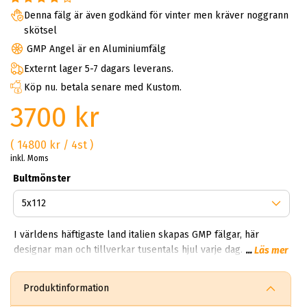
Denna fälg är även godkänd för vinter men kräver noggrann
skötsel
GMP Angel är en Aluminiumfälg
Externt lager 5-7 dagars leverans.
Köp nu. betala senare med Kustom.
3700 kr
( 14800 kr / 4st )
inkl. Moms
Bultmönster
I världens häftigaste land italien skapas GMP fälgar, här
designar man och tillverkar tusentals hjul varje dag. Man kan
...
Läs mer
enkelt säga att GMP designen härstammar från den
europeiska renässansen – likväll som chanel och Armani.
Produktinformation
GMP Alloy Wheels som tillverkar alla GMP fälgar i världen