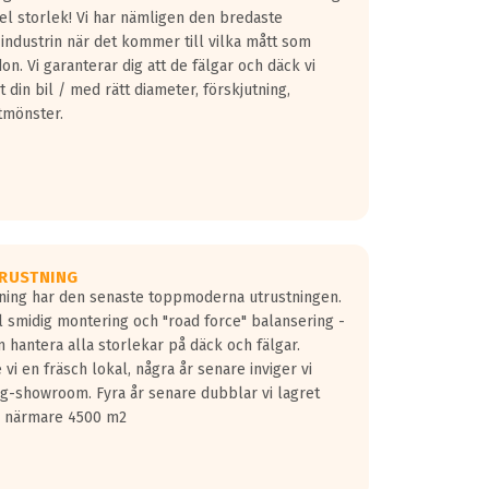
fel storlek! Vi har nämligen den bredaste
 industrin när det kommer till vilka mått som
don. Vi garanterar dig att de fälgar och däck vi
 din bil / med rätt diameter, förskjutning,
tmönster.
RUSTNING
gning har den senaste toppmoderna utrustningen.
ill smidig montering och "road force" balansering -
 hantera alla storlekar på däck och fälgar.
vi en fräsch lokal, några år senare inviger vi
lg-showroom. Fyra år senare dubblar vi lagret
på närmare 4500 m2