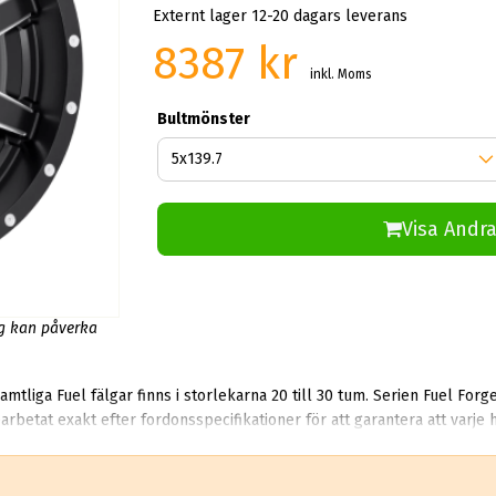
Externt lager 12-20 dagars leverans
8387 kr
inkl. Moms
Bultmönster
Visa Andra
ng kan påverka
tliga Fuel fälgar finns i storlekarna 20 till 30 tum. Serien Fuel Forg
arbetat exakt efter fordonsspecifikationer för att garantera att varje h
 kontroll där man letar brister eventuella fel eftersom gjutna