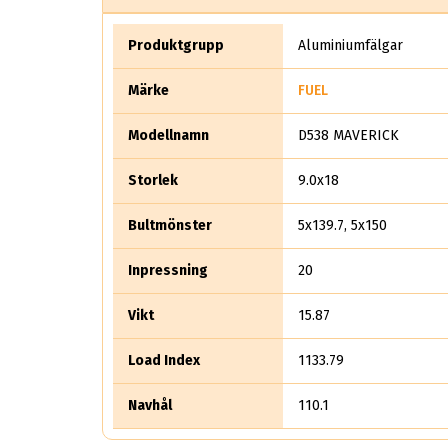
Produktgrupp
Aluminiumfälgar
Märke
FUEL
Modellnamn
D538 MAVERICK
Storlek
9.0x18
Bultmönster
5x139.7, 5x150
Inpressning
20
Vikt
15.87
Load Index
1133.79
Navhål
110.1