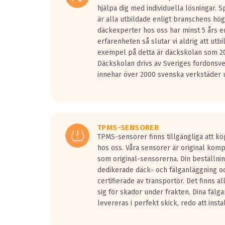
hjälpa dig med individuella lösningar. 
är alla utbildade enligt branschens hög
däckexperter hos oss har minst 5 års e
erfarenheten så slutar vi aldrig att utbi
exempel på detta är däckskolan som 20
Däckskolan drivs av Sveriges fordonsv
innehar över 2000 svenska verkstäder u
TPMS-SENSORER
TPMS-sensorer finns tillgängliga att kö
hos oss. Våra sensorer är original kom
som original-sensorerna. Din beställnin
dedikerade däck- och fälganläggning oc
certifierade av transportör. Det finns a
sig för skador under frakten. Dina fälg
levereras i perfekt skick, redo att insta