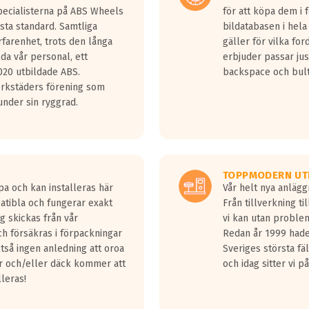
Specialisterna på ABS Wheels
för att köpa dem i 
sta standard. Samtliga
bildatabasen i hela
rfarenhet, trots den långa
gäller för vilka for
lda vår personal, ett
erbjuder passar just
20 utbildade ABS.
backspace och bul
erkstäders förening som
nder sin ryggrad.
TOPPMODERN UT
pa och kan installeras här
Vår helt nya anläg
patibla och fungerar exakt
Från tillverkning t
g skickas från vår
vi kan utan problem
h försäkras i förpackningar
Redan år 1999 hade 
lltså ingen anledning att oroa
Sveriges största fä
ar och/eller däck kommer att
och idag sitter vi 
lleras!