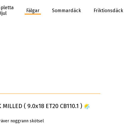
pletta
Fälgar
Sommardäck
Friktionsdäck
Hjul
MILLED ( 9.0x18 ET20 CB110.1 )
räver noggrann skötsel