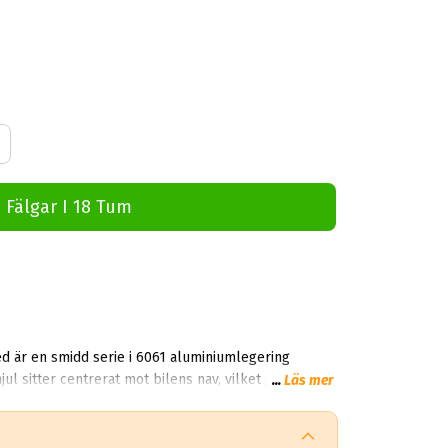
 Fälgar I 18 Tum
ed är en smidd serie i 6061 aluminiumlegering
jul sitter centrerat mot bilens nav, vilket garanterar
...
Läs mer
fälgar inte är lika täta som smidda hjul är de vanligtvis utformade större och tyngre för att uppnå den önskade strukturella hållfastheten.