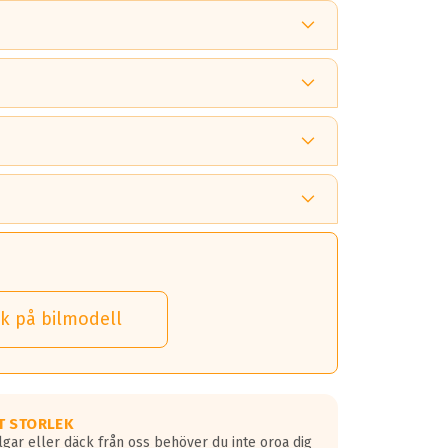
 tänka på.
k på bilmodell
 detta.
 dina däck.
T STORLEK
lgar eller däck från oss behöver du inte oroa dig