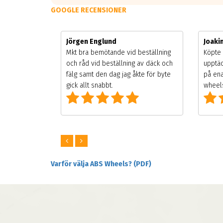
GOOGLE RECENSIONER
Jörgen Englund
Joak
gsäsongen.
Mkt bra bemötande vid beställning
Köpte 
ning men
och råd vid beställning av däck och
upptäc
 väldigt
fälg samt den dag jag åkte för byte
på ena
ng som alla
gick allt snabbt.
wheels
Varför välja ABS Wheels? (PDF)