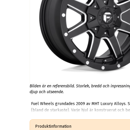
Bilden är en referensbild. Storlek, bredd och inpressni
djup och utseende.
Fuel Wheels grundades 2009 av MHT Luxury Alloys. Sam
(bland de starkaste). Varje hjul är konstruerat och be
optimal prestanda. Fuel Off-Road-fälgarna är tillverkade av bästa material och dator mäts för bultmönster och storlek innan de gjuts. Legeringen smälts ner, kyls och
trimmas. Hjulet får sedan sin slutliga design för att därefter värmebehandlas igen. Steg tre är en genomgången
Produktinformation