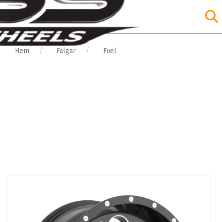
Hem
Fälgar
Fuel