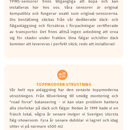
TPMS-sensorer finns tillgängliga att köpa och kan
installeras här hos oss. Våra sensorer är original
kompatibla och fungerar exakt som original-sensorerna.
Din beställning skickas från vår dedikerade däck- och
fälganläggning och försäkras i förpackningar certifierade
av transportör. Det finns alltså ingen anledning att oroa
sig för skador under frakten. Dina fälgar och/eller däck
kommer att levereras i perfekt skick, redo att installeras!
TOPPMODERN UTRUSTNING
Vår helt nya anläggning har den senaste toppmoderna
utrustningen. Från tillverkning till smidig montering och
"road force" balansering - vi kan utan problem hantera
alla storlekar på däck och fälgar. Redan år 1999 hade vi en
fräsch lokal, några år senare inviger vi Sveriges största
fälg-showroom. Fyra år senare dubblar vi lagret och idag
sitter vi på närmare 4500 m2