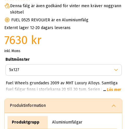
Denna fälg är även godkänd för vinter men kräver noggrann
skötsel
FUEL D525 REVOLVER är en Aluminiumfälg
Externt lager 12-20 dagars leverans
7630 kr
inkl. Moms
Bultmönster
Fuel Wheels grundades 2009 av MHT Luxury Alloys. Samtliga
Fuel fälgar finns i storlekarna 20 till 30 tum. Serien Fuel
...
Läs mer
Forged är en smidd serie i 6061 aluminiumlegering (bland de
starkaste). Varje hjul är konstruerat och bearbetat exakt efter
Produktinformation
fordonsspecifikationer för att garantera att varje hjul sitter
centrerat mot bilens nav, vilket garanterar optimal prestanda.
Fuel Off-Road-fälgarna är tillverkade av bästa material och
Produktgrupp
Aluminiumfälgar
dator mäts för bultmönster och storlek innan de gjuts.