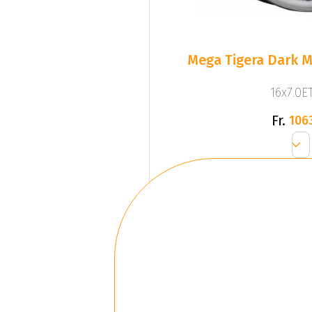
Mega Tigera Dark M
16x7.0ET
Fr.
106