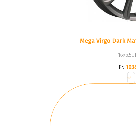
Mega Virgo Dark Mat
16x6.5ET
Fr.
103