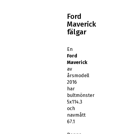
Ford
Maverick
fälgar
En
Ford
Maverick
av
årsmodell
2016
har
bultmönster
5x114.3
och
navmått
67.1