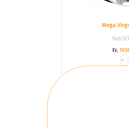
Mega Virgo
16x6.5ET
Fr.
103