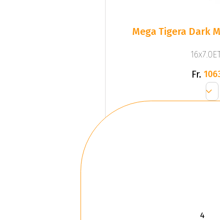
Mega Tigera Dark M
16x7.0ET
Fr.
106