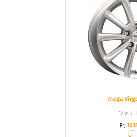
Mega Virgo
16x6.5ET
Fr.
103