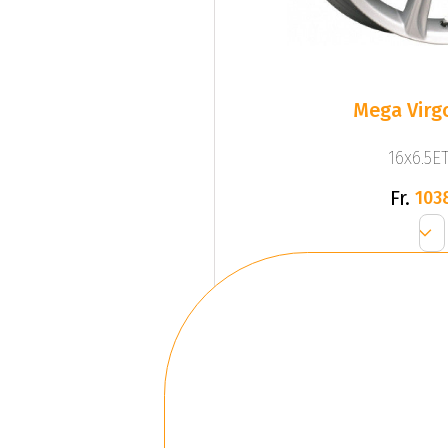
Mega Virgo
16x6.5ET
Fr.
103