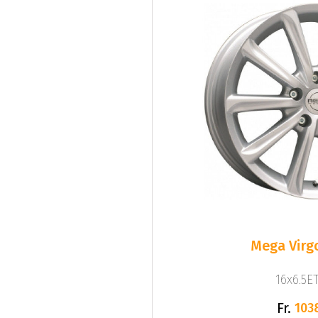
Mega Virgo
16x6.5ET
Fr.
103