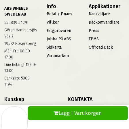
Info
Applikationer
ABS WHEELS
Betal / Finans
Däckväljare
SWEDEN AB
Villkor
Däckomvandlare
556839 5429
Göran Hammarsjös
Fälgprovaren
Press
Väg 2
Jobba På ABS
TPMS
19572 Rosersberg
Sidkarta
Offroad Däck
Mån-Fre 08:00-
Varumärken
17:00
Lunchstängt 12:00-
13:00
Bankgiro: 5300-
1194
Kunskap
KONTAKTA
Däckskola
Kontakta Oss
Lägg I Varukorgen
Blog
Vinterdäck
FAQs