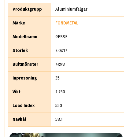
tredje part att själva tillverka en helt egen produkt. Man
involverade sig i att medverka med sina produkter i olika
Produktgrupp
Aluminiumfälgar
motorsporter så som F1. Man började göra kompletta
designer av bilar och komponenter.
Märke
FONDMETAL
Modellnamn
9ESSE
Storlek
7.0x17
Bultmönster
4x98
Inpressning
35
Vikt
7.750
Load Index
550
Navhål
58.1