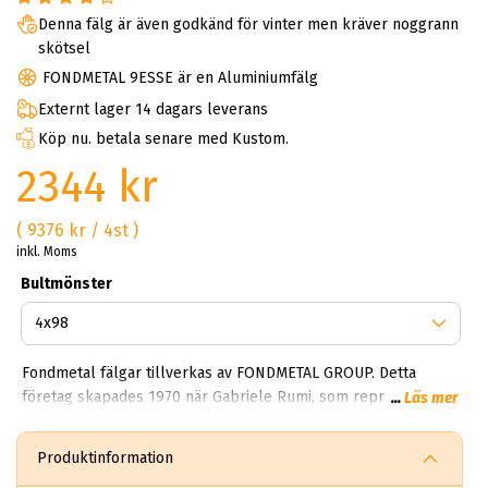
Denna fälg är även godkänd för vinter men kräver noggrann
skötsel
FONDMETAL 9ESSE är en Aluminiumfälg
Externt lager 14 dagars leverans
Köp nu. betala senare med Kustom.
2344 kr
( 9376 kr / 4st )
inkl. Moms
Bultmönster
Fondmetal fälgar tillverkas av FONDMETAL GROUP. Detta
företag skapades 1970 när Gabriele Rumi, som representerar
...
Läs mer
den tredje generationen av industri i metallsmältning,
grundade vad som skulle bli FONDMETAL S.p.A. Detta skedde i
Produktinformation
flera steg och innebar att man gick från att smida bitar till en