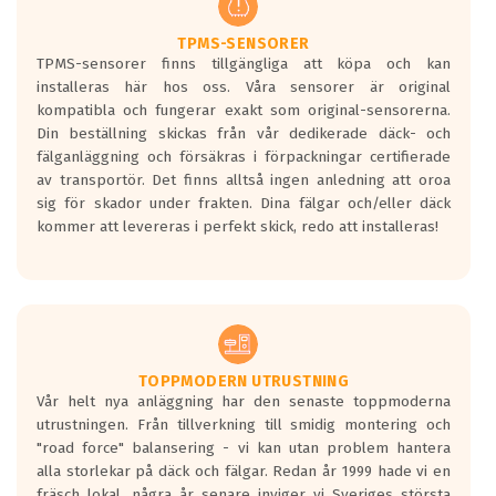
TPMS-SENSORER
TPMS-sensorer finns tillgängliga att köpa och kan
installeras här hos oss. Våra sensorer är original
kompatibla och fungerar exakt som original-sensorerna.
Din beställning skickas från vår dedikerade däck- och
fälganläggning och försäkras i förpackningar certifierade
av transportör. Det finns alltså ingen anledning att oroa
sig för skador under frakten. Dina fälgar och/eller däck
kommer att levereras i perfekt skick, redo att installeras!
TOPPMODERN UTRUSTNING
Vår helt nya anläggning har den senaste toppmoderna
utrustningen. Från tillverkning till smidig montering och
"road force" balansering - vi kan utan problem hantera
alla storlekar på däck och fälgar. Redan år 1999 hade vi en
fräsch lokal, några år senare inviger vi Sveriges största