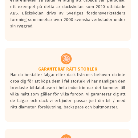
erfarenheten så slutar vi aldrig att utbilda vår personal,
ett exempel på detta är däckskolan som 2020 utbildade
ABS. Däckskolan drivs av Sveriges fordonsverkstäders
förening som innehar över 2000 svenska verkstäder under
sin ryggrad.
GARANTERAT RÄTT STORLEK
När du beställer fälgar eller däck från oss behöver du inte
oroa dig för att köpa dem i fel storlek! Vi har nämligen den
bredaste bildatabasen i hela industrin när det kommer till
vilka mått som gäller för vilka fordon. Vi garanterar dig att
de fälgar och däck vi erbjuder passar just din bil / med
rätt diameter, förskjutning, backspace och bultmönster.