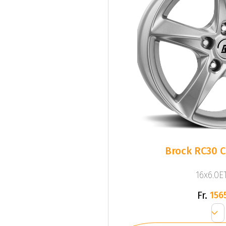
Brock RC30 Cr
16x6.0ET
Fr.
156