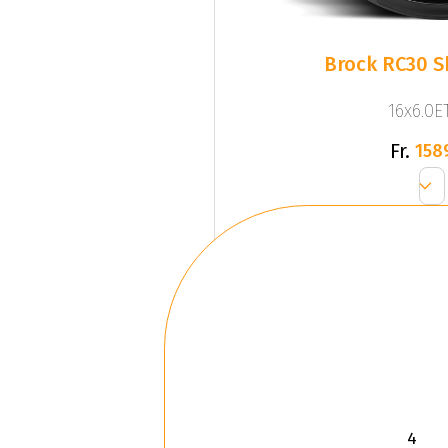
Brock RC30 S
16x6.0ET
Fr.
158