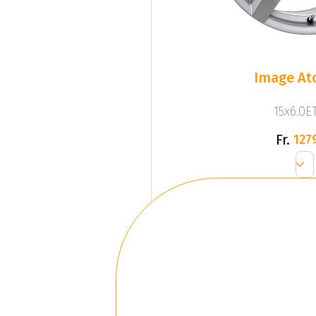
Image At
15x6.0ET
Fr.
127