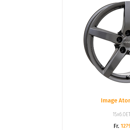
Image Ato
15x6.0ET
Fr.
127