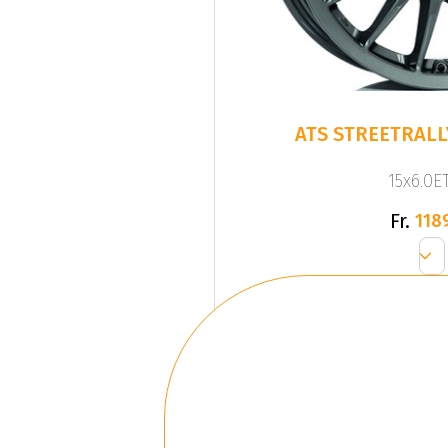
ATS STREETRALLY
15x6.0ET
Fr.
118