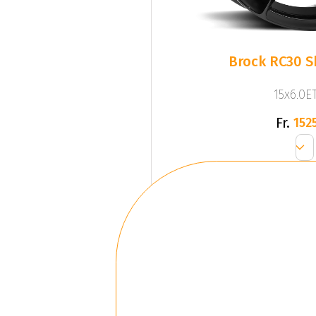
Brock RC30 S
15x6.0ET
Fr.
1525