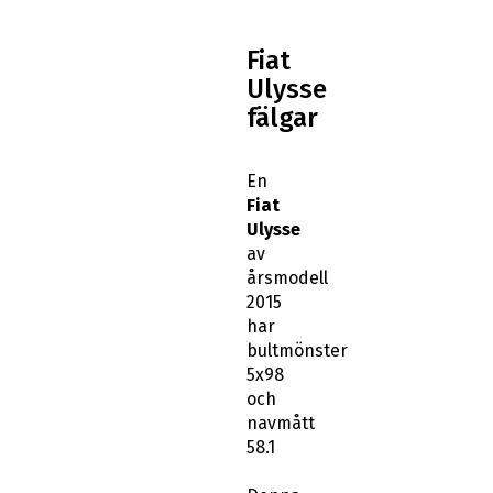
Fiat
Ulysse
fälgar
En
Fiat
Ulysse
av
årsmodell
2015
har
bultmönster
5x98
och
navmått
58.1