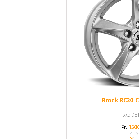
Brock RC30 Cr
15x6.0ET
Fr.
150