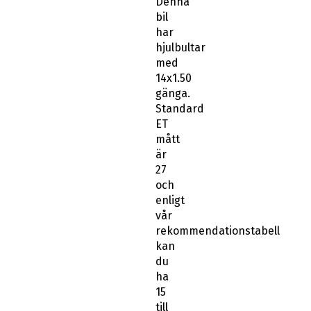
Denna
bil
har
hjulbultar
med
14x1.50
gänga.
Standard
ET
mått
är
27
och
enligt
vår
rekommendationstabell
kan
du
ha
15
till