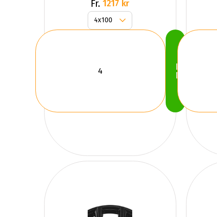
GLOSS
Fr.
1217 kr
Köp
Nu