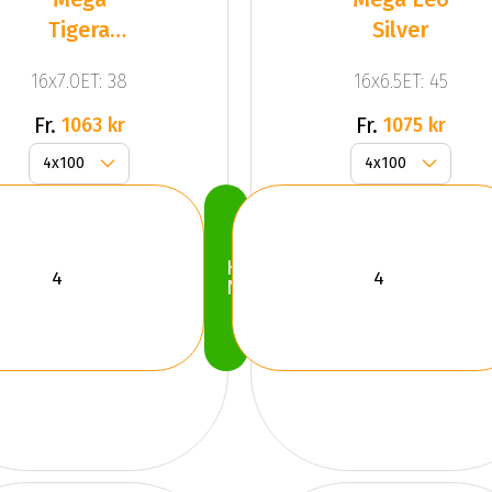
Tigera
Silver
Dark Mat
16x7.0ET: 38
16x6.5ET: 45
Anthracite
Gr
Fr.
Fr.
1063 kr
1075 kr
Köp
Nu