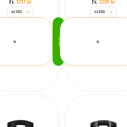
GLOSS
Fr.
Fr.
1217 kr
1239 kr
Köp
Nu