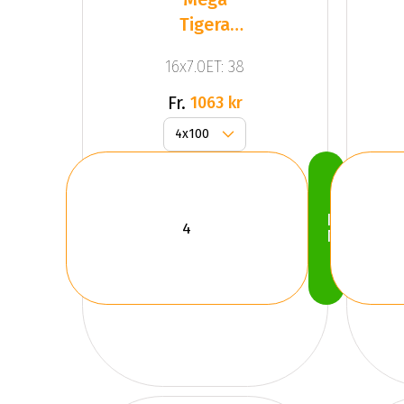
Tigera
Dark Mat
16x7.0ET: 38
Anthracite
Gr
Fr.
1063 kr
Köp
Nu