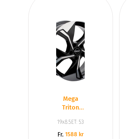
Mega
Triton
Black
19x8.5ET: 53
Front
Polished
Fr.
1588 kr