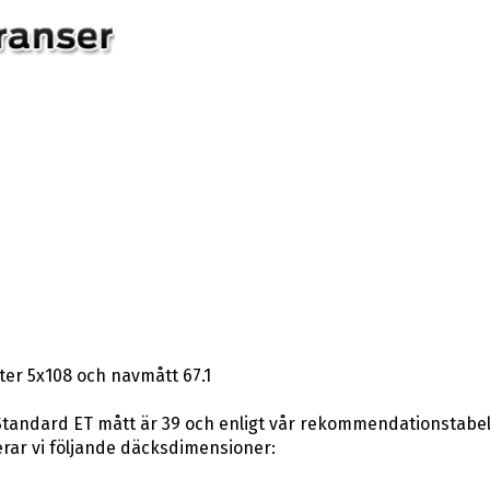
er 5x108 och navmått 67.1
tandard ET mått är 39 och enligt vår rekommendationstabell k
ar vi följande däcksdimensioner: