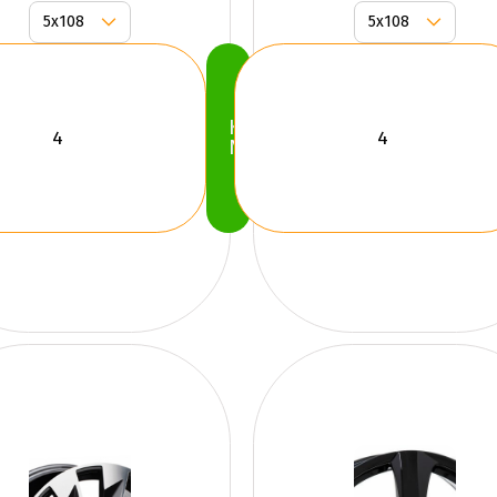
Köp
Nu