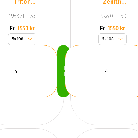
Triton
Zenith
Black
Anthracite
19x8.5ET: 53
19x8.0ET: 50
Grey
Fr.
Fr.
1550 kr
1550 kr
Köp
Nu