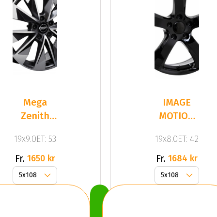
Mega
IMAGE
Zenith
MOTION
Anthracite
MATT
19x9.0ET: 53
19x8.0ET: 42
Grey
BLACK
Front
Fr.
Fr.
1650 kr
1684 kr