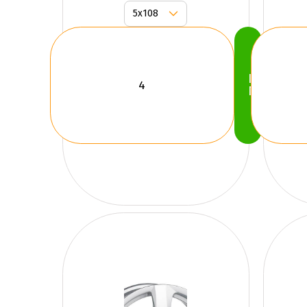
Köp
Nu