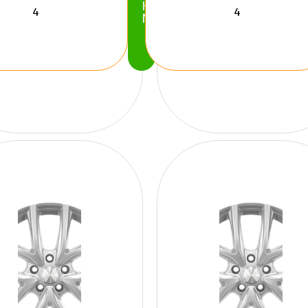
Köp
Nu