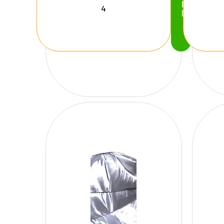
Köp
Nu