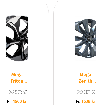
Mega
Mega
Triton
Zenith
Black
Anthracite
19x7.5ET: 47
19x9.0ET: 53
Front
Grey
Polished
Fr.
Fr.
1600 kr
1638 kr