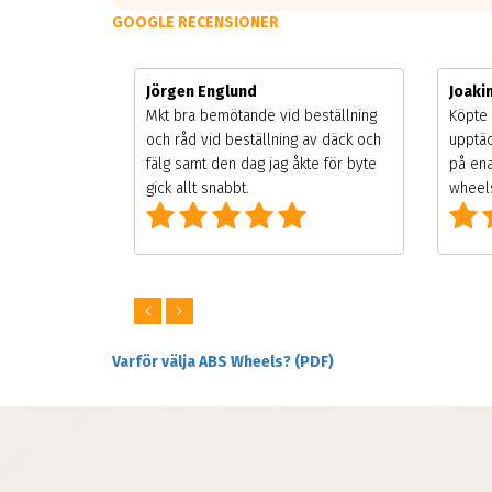
GOOGLE RECENSIONER
Jörgen Englund
Joak
gsäsongen.
Mkt bra bemötande vid beställning
Köpte 
ning men
och råd vid beställning av däck och
upptäc
 väldigt
fälg samt den dag jag åkte för byte
på ena
ng som alla
gick allt snabbt.
wheels
Varför välja ABS Wheels? (PDF)