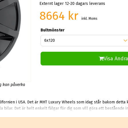
Externt lager 12-20 dagars leverans
8664 kr
inkl. Moms
Bultmönster
Visa Andra
ng kan påverka
lifornien i USA. Det är MHT Luxury Wheels som idag står bakom detta 
 det kosta vill. Många
utställningsbilar och påkostade ögonstenar har utrustats med fälgar från detta märke. I över tjugo år nu.