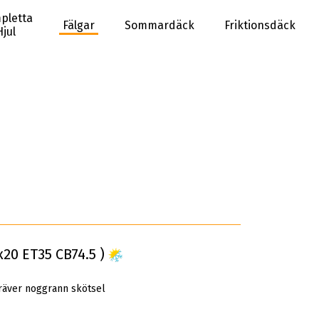
pletta
Fälgar
Sommardäck
Friktionsdäck
Hjul
20 ET35 CB74.5 )
räver noggrann skötsel