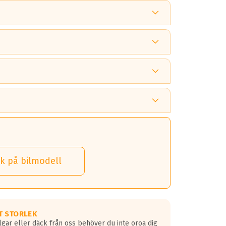
 tänka på.
k på bilmodell
 detta.
 dina däck.
T STORLEK
lgar eller däck från oss behöver du inte oroa dig