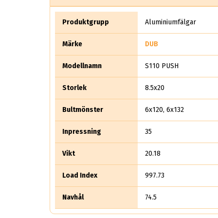
Produktgrupp
Aluminiumfälgar
Märke
DUB
Modellnamn
S110 PUSH
Storlek
8.5x20
Bultmönster
6x120, 6x132
Inpressning
35
Vikt
20.18
Load Index
997.73
Navhål
74.5