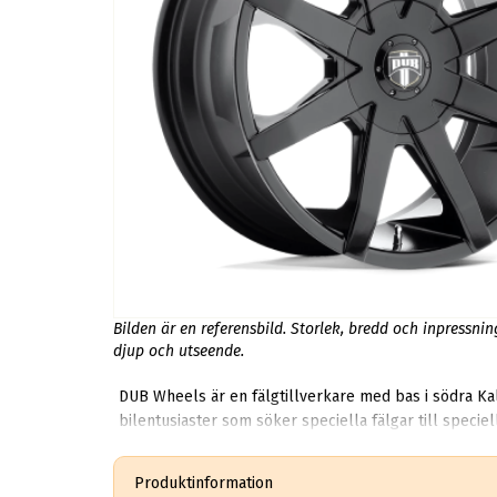
Bilden är en referensbild. Storlek, bredd och inpressni
djup och utseende.
DUB Wheels är en fälgtillverkare med bas i södra Ka
bilentusiaster som söker speciella fälgar till speciella bilar. Det är helt enkelt fälgar för dig som vill göra ett bestående intryck, kosta vad
Produktinformation