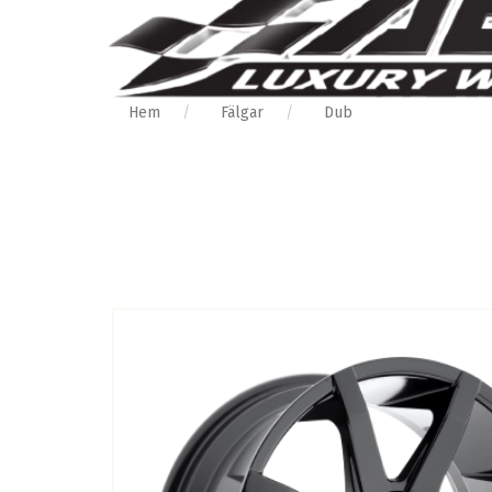
Hem
Fälgar
Dub