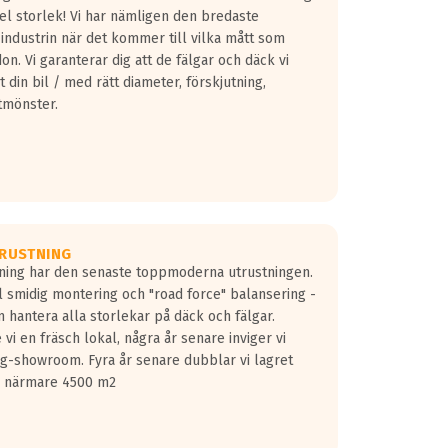
fel storlek! Vi har nämligen den bredaste
 industrin när det kommer till vilka mått som
don. Vi garanterar dig att de fälgar och däck vi
 din bil / med rätt diameter, förskjutning,
tmönster.
RUSTNING
gning har den senaste toppmoderna utrustningen.
ill smidig montering och "road force" balansering -
 hantera alla storlekar på däck och fälgar.
vi en fräsch lokal, några år senare inviger vi
lg-showroom. Fyra år senare dubblar vi lagret
på närmare 4500 m2