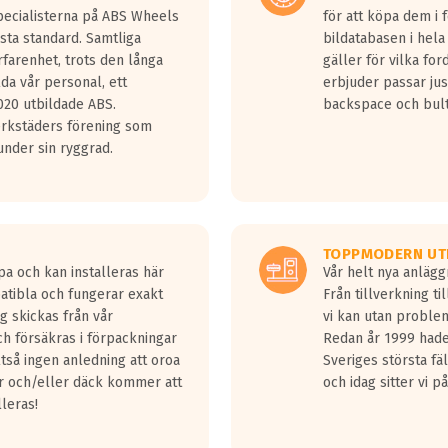
Specialisterna på ABS Wheels
för att köpa dem i 
sta standard. Samtliga
bildatabasen i hela
rfarenhet, trots den långa
gäller för vilka for
lda vår personal, ett
erbjuder passar just
20 utbildade ABS.
backspace och bul
erkstäders förening som
nder sin ryggrad.
TOPPMODERN UT
pa och kan installeras här
Vår helt nya anläg
patibla och fungerar exakt
Från tillverkning t
g skickas från vår
vi kan utan problem
h försäkras i förpackningar
Redan år 1999 hade 
lltså ingen anledning att oroa
Sveriges största fä
ar och/eller däck kommer att
och idag sitter vi 
lleras!