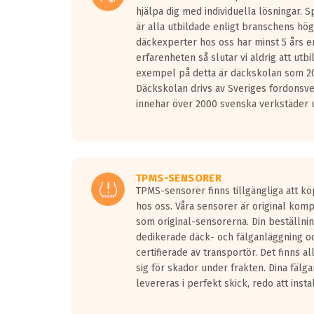
hjälpa dig med individuella lösningar. 
är alla utbildade enligt branschens hög
däckexperter hos oss har minst 5 års e
erfarenheten så slutar vi aldrig att utbi
exempel på detta är däckskolan som 20
Däckskolan drivs av Sveriges fordonsv
innehar över 2000 svenska verkstäder u
TPMS-SENSORER
TPMS-sensorer finns tillgängliga att kö
hos oss. Våra sensorer är original kom
som original-sensorerna. Din beställnin
dedikerade däck- och fälganläggning oc
certifierade av transportör. Det finns a
sig för skador under frakten. Dina fälg
levereras i perfekt skick, redo att insta