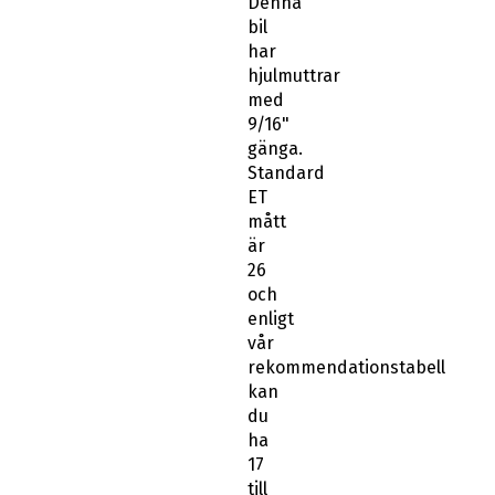
Denna
bil
har
hjulmuttrar
med
9/16"
gänga.
Standard
ET
mått
är
26
och
enligt
vår
rekommendationstabell
kan
du
ha
17
till