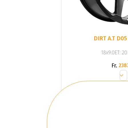
DIRT A.T D05
18x9.0ET: 2
Fr.
238