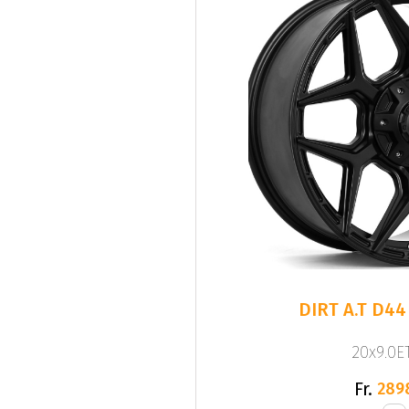
DIRT A.T D44
20x9.0ET
Fr.
289