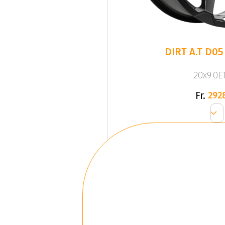
DIRT A.T D05
20x9.0ET
Fr.
292