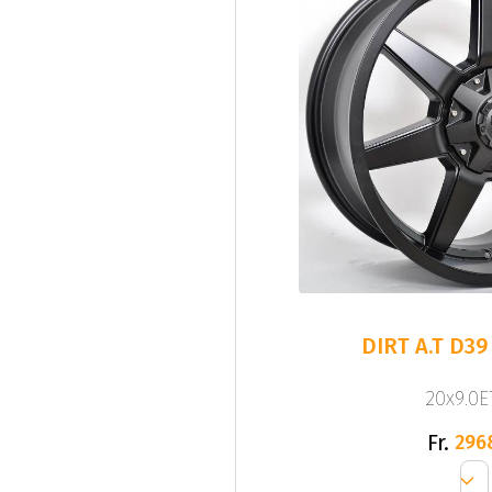
DIRT A.T D39
20x9.0ET
Fr.
296