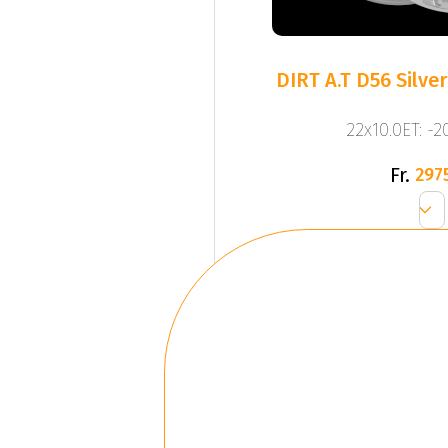
DIRT A.T D56 Silve
22x10.0ET: -
Fr.
297