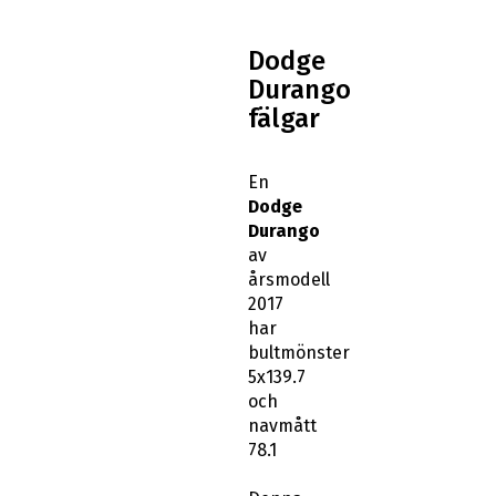
Dodge
Durango
fälgar
En
Dodge
Durango
av
årsmodell
2017
har
bultmönster
5x139.7
och
navmått
78.1