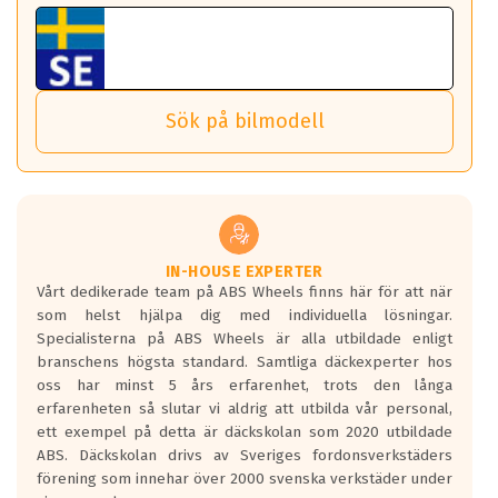
fordon. Detta sker automatiskt och är inget du som förare
Tillbehören är av högsta kvalitet och är kompatibla med
ABS 360 gör det möjligt för dig att ta med fälgarna till din
behöver tänka på.
ABS Wheels fälgar.
nästa bil.
Sensorn sitter inne i hjulet och skickar signaler om lufttryck
Viktigt att Bult respektive mutter är av storlek (17mm hylsa
Det sparar dig tid och pengar.
och temperatur till din instrumentpanel.
) Hex 17.
Sök på bilmodell
*PCD står för pitch circle diameter / Bultmönster.
TPMS gör det enkelt att ha koll på att dina däck håller rätt
Genom att du anger ditt registreringsnummer kan vi matcha
tryck. Skulle du tappa tryck i något däck varnar TPMS dig
och garantera att tillbehören passar till 100%
om detta.
Viktigt att tänka på är att alltid använda en momentnyckel
TPMS står för Tyre Pressure Monitoring System och innebär
vid åtdragning av hjulbultarna.
helt kort att du som förare alltid ska ha koll på lufttrycket i
dina däck.
IN-HOUSE EXPERTER
Vårt dedikerade team på ABS Wheels finns här för att när
Samtliga ABS Wheels fälgar är kompatibla med TPMS
som helst hjälpa dig med individuella lösningar.
sensorer.
Specialisterna på ABS Wheels är alla utbildade enligt
branschens högsta standard. Samtliga däckexperter hos
oss har minst 5 års erfarenhet, trots den långa
erfarenheten så slutar vi aldrig att utbilda vår personal,
ett exempel på detta är däckskolan som 2020 utbildade
ABS. Däckskolan drivs av Sveriges fordonsverkstäders
förening som innehar över 2000 svenska verkstäder under