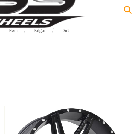
Hem
Fälgar
Dirt