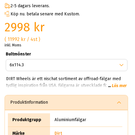
2-5 dagars leverans.
Köp nu. betala senare med Kustom.
2998 kr
( 11992 kr / 4st )
inkl. Moms
Bultmönster
DIRT Wheels är ett nischat sortiment av offroad-fälgar med
tydlig inspiration från USA. Fälgarna är utvecklade för större
...
Läs mer
SUV:ar, pickups och trucks där design, dimension och rätt
passform är avgörande. Hos ABS Wheels hittar du DIRT
Produktinformation
Wheels i stora storlekar, ofta från 18 tum upp till 26 tum,
anpassade för kraftfulla bilmodeller och breda
hjuluppsättningar. DIRT Wheels kombinerar robust
Produktgrupp
Aluminiumfälgar
konstruktion med modern offroad-design och är ett populärt
val för dig som vill ge bilen ett tydligt och kraftfullt uttryck.
Märke
Dirt