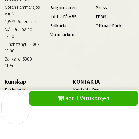
Göran Hammarsjös
Fälgprovaren
Press
Väg 2
Jobba På ABS
TPMS
19572 Rosersberg
Sidkarta
Offroad Däck
Mån-Fre 08:00-
Varumärken
17:00
Lunchstängt 12:00-
13:00
Bankgiro: 5300-
1194
Kunskap
KONTAKTA
Däckskola
Kontakta Oss
Lägg I Varukorgen
Blog
Vinterdäck
FAQs
Informationsbank Av Däck
Och Fälgar
ABS360