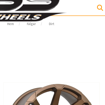
Hem
Fälgar
Dirt