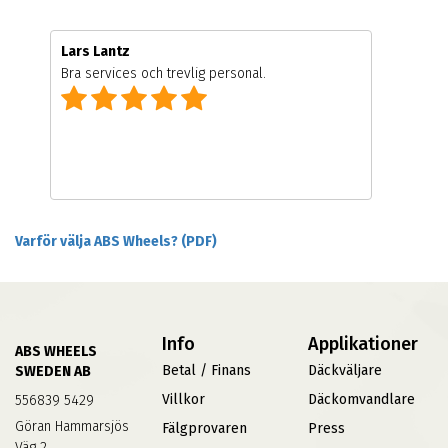
Lars Lantz
Bra services och trevlig personal.
Varför välja ABS Wheels? (PDF)
Info
Applikationer
ABS WHEELS
Betal / Finans
Däckväljare
SWEDEN AB
Villkor
Däckomvandlare
556839 5429
Göran Hammarsjös
Fälgprovaren
Press
Väg 2