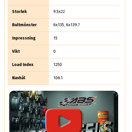
kraftiga ekrar, djup profil och ett robust visuellt uttryck som
passar perfekt till större fordon och offroad-byggen. DIRT
Storlek
9.5x22
Wheels används ofta på bilmodeller som: Dodge Ram Ford
Bronco Chevrolet Tahoe och Suburban Cadillac Escalade Jeep
Bultmönster
6x135, 6x139.7
Wra...
Inpressning
15
Vikt
0
Load Index
1250
Navhål
106.1