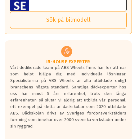
ABS Wheels fälgar.
nästa bil.
Sensorn sitter inne i hjulet och skickar signaler om lufttryck
Viktigt att Bult respektive mutter är av storlek (17mm hylsa
Det sparar dig tid och pengar.
och temperatur till din instrumentpanel.
) Hex 17.
Sök på bilmodell
*PCD står för pitch circle diameter / Bultmönster.
TPMS gör det enkelt att ha koll på att dina däck håller rätt
Genom att du anger ditt registreringsnummer kan vi matcha
tryck. Skulle du tappa tryck i något däck varnar TPMS dig
och garantera att tillbehören passar till 100%
om detta.
Viktigt att tänka på är att alltid använda en momentnyckel
TPMS står för Tyre Pressure Monitoring System och innebär
vid åtdragning av hjulbultarna.
helt kort att du som förare alltid ska ha koll på lufttrycket i
dina däck.
IN-HOUSE EXPERTER
Vårt dedikerade team på ABS Wheels finns här för att när
Samtliga ABS Wheels fälgar är kompatibla med TPMS
som helst hjälpa dig med individuella lösningar.
sensorer.
Specialisterna på ABS Wheels är alla utbildade enligt
branschens högsta standard. Samtliga däckexperter hos
oss har minst 5 års erfarenhet, trots den långa
erfarenheten så slutar vi aldrig att utbilda vår personal,
ett exempel på detta är däckskolan som 2020 utbildade
ABS. Däckskolan drivs av Sveriges fordonsverkstäders
förening som innehar över 2000 svenska verkstäder under
sin ryggrad.