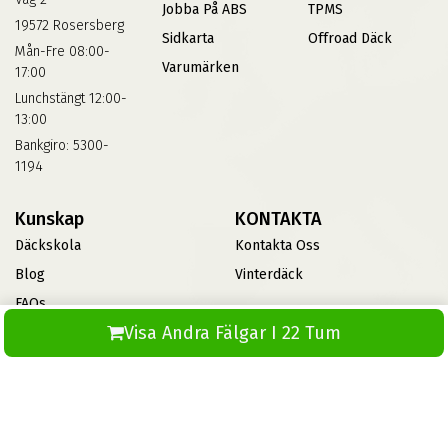
Jobba På ABS
TPMS
19572 Rosersberg
Sidkarta
Offroad Däck
Mån-Fre 08:00-
Varumärken
17:00
Lunchstängt 12:00-
13:00
Bankgiro: 5300-
1194
Kunskap
KONTAKTA
Däckskola
Kontakta Oss
Blog
Vinterdäck
FAQs
Visa Andra Fälgar I 22 Tum
Informationsbank Av Däck
Och Fälgar
ABS360