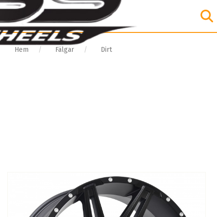
Hem
Fälgar
Dirt