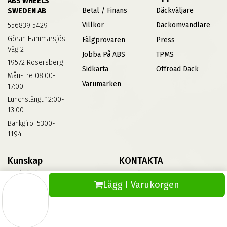
ABS WHEELS
Betal / Finans
Däckväljare
SWEDEN AB
Villkor
Däckomvandlare
556839 5429
Göran Hammarsjös
Fälgprovaren
Press
Väg 2
Jobba På ABS
TPMS
19572 Rosersberg
Sidkarta
Offroad Däck
Mån-Fre 08:00-
Varumärken
17:00
Lunchstängt 12:00-
13:00
Bankgiro: 5300-
1194
Kunskap
KONTAKTA
Däckskola
Kontakta Oss
Lägg I Varukorgen
Blog
Vinterdäck
FAQs
Informationsbank Av Däck