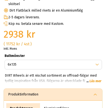
skötsel
Dirt Flatblack milled rivets är en Aluminiumfälg
2-5 dagars leverans.
Köp nu. betala senare med Kustom.
2938 kr
( 11752 kr / 4st )
inkl. Moms
Bultmönster
DIRT Wheels är ett nischat sortiment av offroad-fälgar med
tydlig inspiration från USA. Fälgarna är utvecklade för större
...
Läs mer
SUV:ar, pickups och trucks där design, dimension och rätt
passform är avgörande. Hos ABS Wheels hittar du DIRT
Produktinformation
Wheels i stora storlekar, ofta från 18 tum upp till 26 tum,
anpassade för kraftfulla bilmodeller och breda
hjuluppsättningar. DIRT Wheels kombinerar robust