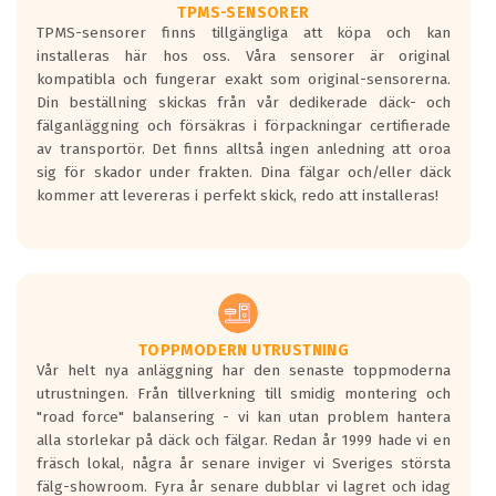
TPMS-SENSORER
TPMS-sensorer finns tillgängliga att köpa och kan
installeras här hos oss. Våra sensorer är original
kompatibla och fungerar exakt som original-sensorerna.
Din beställning skickas från vår dedikerade däck- och
fälganläggning och försäkras i förpackningar certifierade
av transportör. Det finns alltså ingen anledning att oroa
sig för skador under frakten. Dina fälgar och/eller däck
kommer att levereras i perfekt skick, redo att installeras!
TOPPMODERN UTRUSTNING
Vår helt nya anläggning har den senaste toppmoderna
utrustningen. Från tillverkning till smidig montering och
"road force" balansering - vi kan utan problem hantera
alla storlekar på däck och fälgar. Redan år 1999 hade vi en
fräsch lokal, några år senare inviger vi Sveriges största
fälg-showroom. Fyra år senare dubblar vi lagret och idag