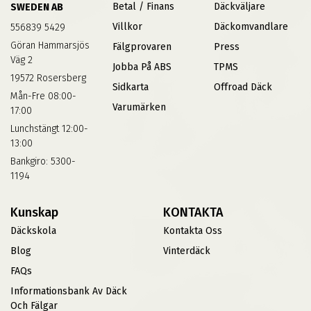
Betal / Finans
Däckväljare
SWEDEN AB
Villkor
Däckomvandlare
556839 5429
Göran Hammarsjös
Fälgprovaren
Press
Väg 2
Jobba På ABS
TPMS
19572 Rosersberg
Sidkarta
Offroad Däck
Mån-Fre 08:00-
Varumärken
17:00
Lunchstängt 12:00-
13:00
Bankgiro: 5300-
1194
Kunskap
KONTAKTA
Däckskola
Kontakta Oss
Blog
Vinterdäck
FAQs
Informationsbank Av Däck
Och Fälgar