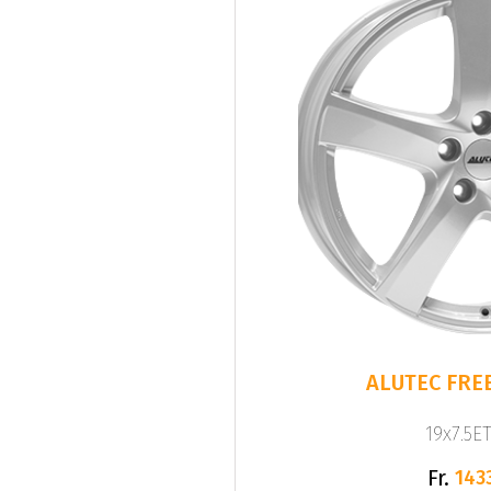
ALUTEC FREE
19x7.5ET
Fr.
143