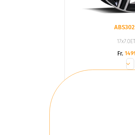
ABS302
17x7.0ET
Fr.
149