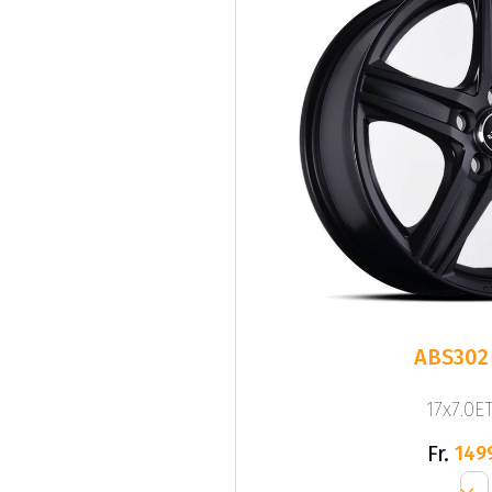
ABS302
17x7.0ET
Fr.
149