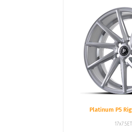
Platinum P5 Righ
17x7.5ET