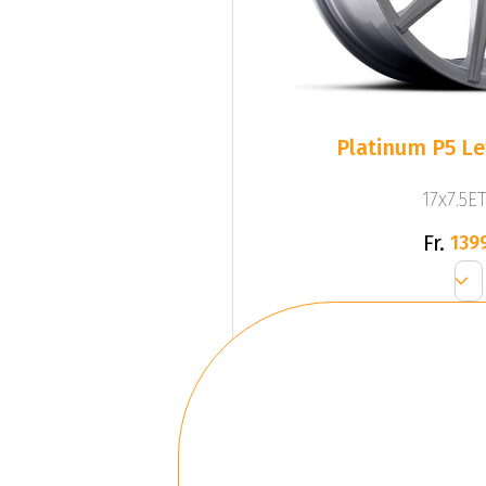
Platinum P5 Lef
17x7.5ET
Fr.
139