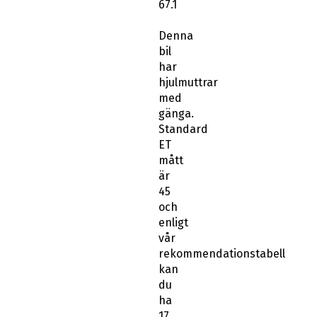
67.1
Denna
bil
har
hjulmuttrar
med
gänga.
Standard
ET
mått
är
45
och
enligt
vår
rekommendationstabell
kan
du
ha
17