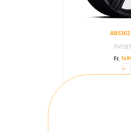
ABS302
17x7.0ET
Fr.
149