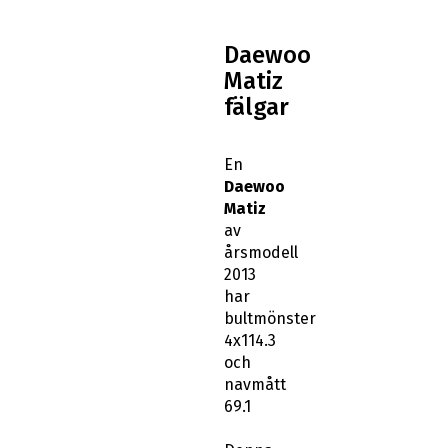
Daewoo
Matiz
fälgar
En
Daewoo
Matiz
av
årsmodell
2013
har
bultmönster
4x114.3
och
navmått
69.1