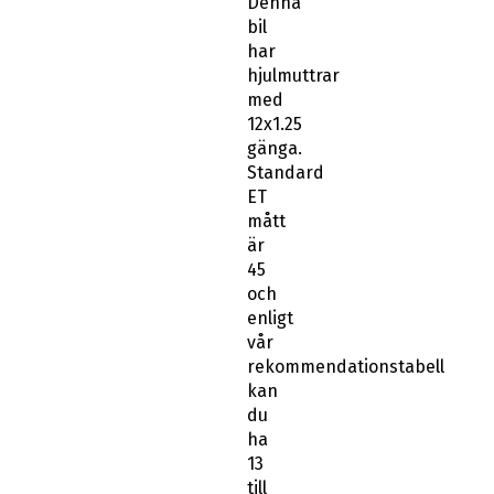
Denna
bil
har
hjulmuttrar
med
12x1.25
gänga.
Standard
ET
mått
är
45
och
enligt
vår
rekommendationstabell
kan
du
ha
13
till