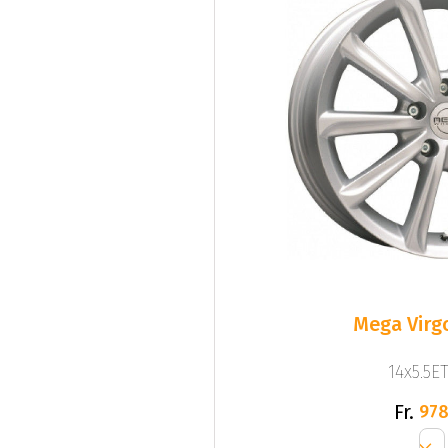
Mega Virgo
14x5.5ET
Fr.
978