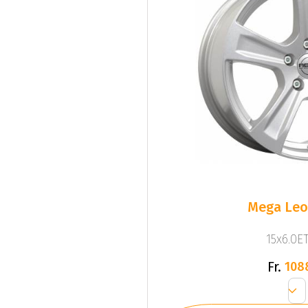
Mega Leo 
15x6.0ET
Fr.
108