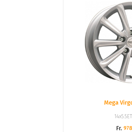
Mega Virgo
14x5.5ET
Fr.
978