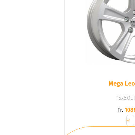
Mega Leo 
15x6.0ET
Fr.
108