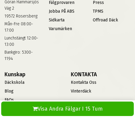
Göran Hammarsjös
Fälgprovaren
Press
Väg 2
Jobba På ABS
TPMS
19572 Rosersberg
Sidkarta
Offroad Däck
Mån-Fre 08:00-
Varumärken
17:00
Lunchstängt 12:00-
13:00
Bankgiro: 5300-
1194
Kunskap
KONTAKTA
Däckskola
Kontakta Oss
Blog
Vinterdäck
FAQs
Visa Andra Fälgar I 15 Tum
Informationsbank Av Däck
Och Fälgar
ABS360