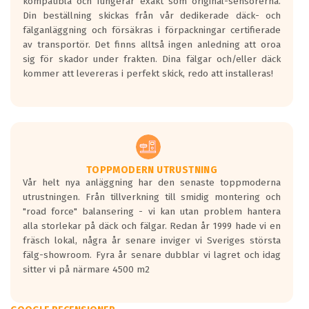
kompatibla och fungerar exakt som original-sensorerna.
Din beställning skickas från vår dedikerade däck- och
fälganläggning och försäkras i förpackningar certifierade
av transportör. Det finns alltså ingen anledning att oroa
sig för skador under frakten. Dina fälgar och/eller däck
kommer att levereras i perfekt skick, redo att installeras!
TOPPMODERN UTRUSTNING
Vår helt nya anläggning har den senaste toppmoderna
utrustningen. Från tillverkning till smidig montering och
"road force" balansering - vi kan utan problem hantera
alla storlekar på däck och fälgar. Redan år 1999 hade vi en
fräsch lokal, några år senare inviger vi Sveriges största
fälg-showroom. Fyra år senare dubblar vi lagret och idag
sitter vi på närmare 4500 m2