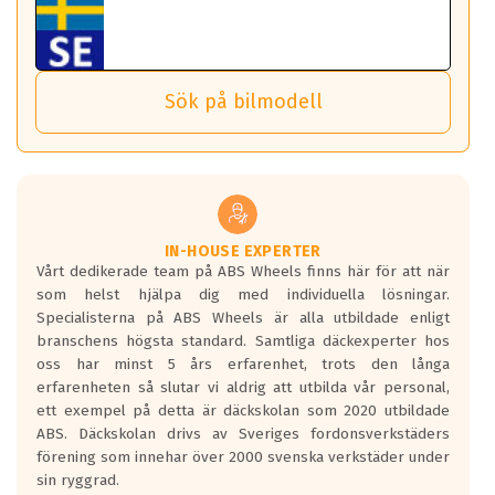
Tillbehören är av högsta kvalitet och är kompatibla med
ABS 360 gör det möjligt för dig att ta med fälgarna till din
behöver tänka på.
ABS Wheels fälgar.
nästa bil.
Sensorn sitter inne i hjulet och skickar signaler om lufttryck
Viktigt att Bult respektive mutter är av storlek (17mm hylsa
Det sparar dig tid och pengar.
och temperatur till din instrumentpanel.
) Hex 17.
Sök på bilmodell
*PCD står för pitch circle diameter / Bultmönster.
TPMS gör det enkelt att ha koll på att dina däck håller rätt
Genom att du anger ditt registreringsnummer kan vi matcha
tryck. Skulle du tappa tryck i något däck varnar TPMS dig
och garantera att tillbehören passar till 100%
om detta.
Viktigt att tänka på är att alltid använda en momentnyckel
TPMS står för Tyre Pressure Monitoring System och innebär
vid åtdragning av hjulbultarna.
helt kort att du som förare alltid ska ha koll på lufttrycket i
dina däck.
IN-HOUSE EXPERTER
Vårt dedikerade team på ABS Wheels finns här för att när
Samtliga ABS Wheels fälgar är kompatibla med TPMS
som helst hjälpa dig med individuella lösningar.
sensorer.
Specialisterna på ABS Wheels är alla utbildade enligt
branschens högsta standard. Samtliga däckexperter hos
oss har minst 5 års erfarenhet, trots den långa
erfarenheten så slutar vi aldrig att utbilda vår personal,
ett exempel på detta är däckskolan som 2020 utbildade
ABS. Däckskolan drivs av Sveriges fordonsverkstäders
förening som innehar över 2000 svenska verkstäder under
sin ryggrad.