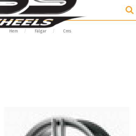
Hem
Fälgar
Cms