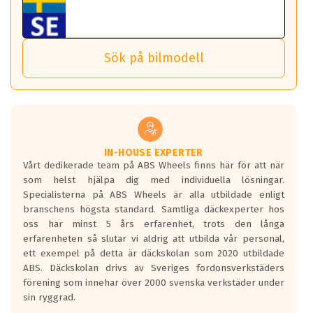
ABS 360 gör det möjligt för dig att ta med fälgarna till din
behöver tänka på.
ABS Wheels fälgar.
nästa bil.
Sensorn sitter inne i hjulet och skickar signaler om lufttryck
Viktigt att Bult respektive mutter är av storlek (17mm hylsa
Det sparar dig tid och pengar.
och temperatur till din instrumentpanel.
) Hex 17.
Sök på bilmodell
*PCD står för pitch circle diameter / Bultmönster.
TPMS gör det enkelt att ha koll på att dina däck håller rätt
Genom att du anger ditt registreringsnummer kan vi matcha
tryck. Skulle du tappa tryck i något däck varnar TPMS dig
och garantera att tillbehören passar till 100%
om detta.
Viktigt att tänka på är att alltid använda en momentnyckel
TPMS står för Tyre Pressure Monitoring System och innebär
vid åtdragning av hjulbultarna.
helt kort att du som förare alltid ska ha koll på lufttrycket i
dina däck.
IN-HOUSE EXPERTER
Vårt dedikerade team på ABS Wheels finns här för att när
Samtliga ABS Wheels fälgar är kompatibla med TPMS
som helst hjälpa dig med individuella lösningar.
sensorer.
Specialisterna på ABS Wheels är alla utbildade enligt
branschens högsta standard. Samtliga däckexperter hos
oss har minst 5 års erfarenhet, trots den långa
erfarenheten så slutar vi aldrig att utbilda vår personal,
ett exempel på detta är däckskolan som 2020 utbildade
ABS. Däckskolan drivs av Sveriges fordonsverkstäders
förening som innehar över 2000 svenska verkstäder under
sin ryggrad.