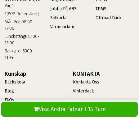
Väg 2
Jobba På ABS
TPMS
19572 Rosersberg
Sidkarta
Offroad Däck
Mån-Fre 08:00-
Varumärken
17:00
Lunchstängt 12:00-
13:00
Bankgiro: 5300-
1194
Kunskap
KONTAKTA
Däckskola
Kontakta Oss
Blog
Vinterdäck
FAQs
Visa Andra Fälgar I 15 Tum
Informationsbank Av Däck
Och Fälgar
ABS360