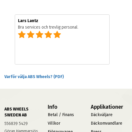
Lars Lantz
Bra services och trevlig personal.
Varför välja ABS Wheels? (PDF)
Info
Applikationer
ABS WHEELS
Betal / Finans
Däckväljare
SWEDEN AB
Villkor
Däckomvandlare
556839 5429
Göran Hammarsjös
Fälgprovaren
Press