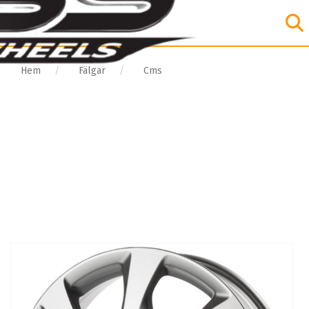
Hem
Fälgar
Cms