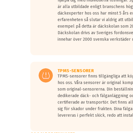
hjälpa dig med individuella lösningar. 
är alla utbildade enligt branschens hög
däckexperter hos oss har minst 5 års e
erfarenheten så slutar vi aldrig att utbi
exempel på detta är däckskolan som 20
Däckskolan drivs av Sveriges fordonsv
innehar över 2000 svenska verkstäder u
TPMS-SENSORER
TPMS-sensorer finns tillgängliga att kö
hos oss. Våra sensorer är original kom
som original-sensorerna. Din beställnin
dedikerade däck- och fälganläggning oc
certifierade av transportör. Det finns a
sig för skador under frakten. Dina fälg
levereras i perfekt skick, redo att insta