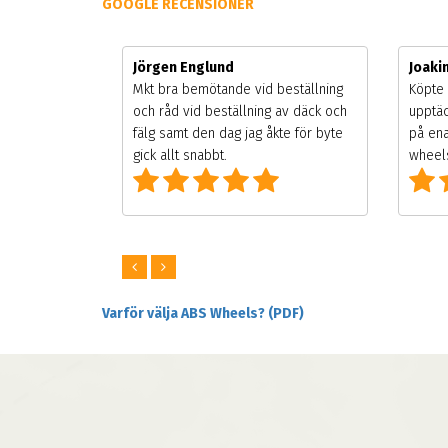
GOOGLE RECENSIONER
Jörgen Englund
Joak
gsäsongen.
Mkt bra bemötande vid beställning
Köpte 
ning men
och råd vid beställning av däck och
upptäc
 väldigt
fälg samt den dag jag åkte för byte
på ena
ng som alla
gick allt snabbt.
wheels
Varför välja ABS Wheels? (PDF)