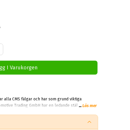
s
gg I Varukorgen
r alla CMS fälgar och har som grund viktiga
...
Läs mer
vtion. CMS levererar till premium märken som Audi,
f&o...