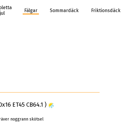
letta
Fälgar
Sommardäck
Friktionsdäck
jul
0x16 ET45 CB64.1 )
räver noggrann skötsel