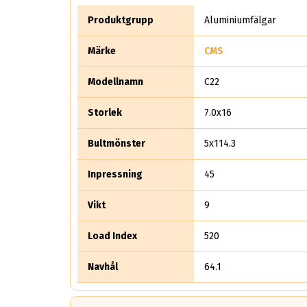
Produktgrupp
Aluminiumfälgar
Märke
CMS
Modellnamn
C22
Storlek
7.0x16
Bultmönster
5x114.3
Inpressning
45
Vikt
9
Load Index
520
Navhål
64.1