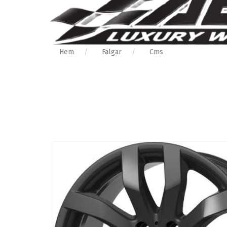
Hem
Fälgar
Cms