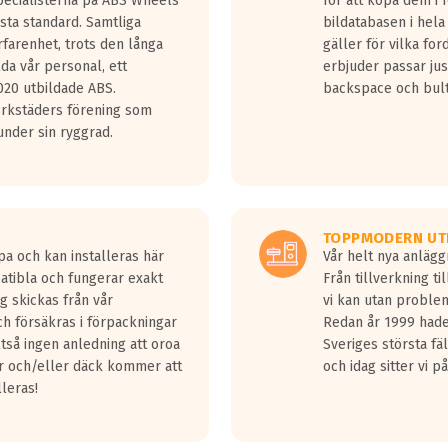
Specialisterna på ABS Wheels
för att köpa dem i 
sta standard. Samtliga
bildatabasen i hela
rfarenhet, trots den långa
gäller för vilka for
lda vår personal, ett
erbjuder passar just
20 utbildade ABS.
backspace och bul
erkstäders förening som
nder sin ryggrad.
TOPPMODERN UT
pa och kan installeras här
Vår helt nya anläg
patibla och fungerar exakt
Från tillverkning t
g skickas från vår
vi kan utan problem
h försäkras i förpackningar
Redan år 1999 hade 
lltså ingen anledning att oroa
Sveriges största fä
ar och/eller däck kommer att
och idag sitter vi 
lleras!