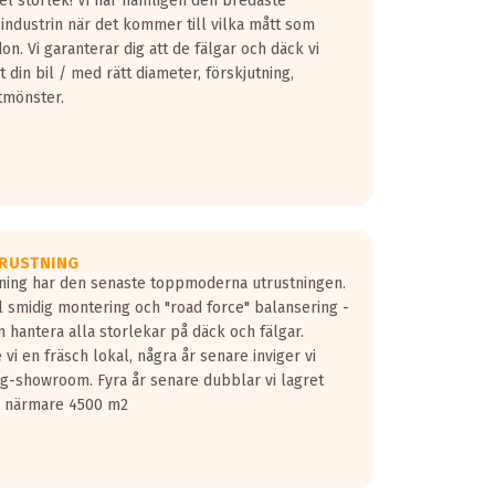
fel storlek! Vi har nämligen den bredaste
 industrin när det kommer till vilka mått som
don. Vi garanterar dig att de fälgar och däck vi
 din bil / med rätt diameter, förskjutning,
tmönster.
RUSTNING
gning har den senaste toppmoderna utrustningen.
ill smidig montering och "road force" balansering -
 hantera alla storlekar på däck och fälgar.
vi en fräsch lokal, några år senare inviger vi
lg-showroom. Fyra år senare dubblar vi lagret
på närmare 4500 m2