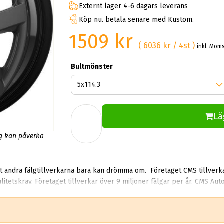
Externt lager 4-6 dagars leverans
Köp nu. betala senare med Kustom.
1509 kr
( 6036 kr / 4st )
inkl. Mom
Bultmönster
Lä
ng kan påverka
t andra fälgtillverkarna bara kan drömma om. Företaget CMS tillverka
H har en ledande ställning hos
d och snabba leveranser har CMS egna värden som förtroende och inna
 tillverkning för Lancia, Skoda och Seat. CMS fälgar är inte bara estetiskt tilltalande, de är
. Oavsett om du söker efter fälgar som kan stå emot de tuffaste väder