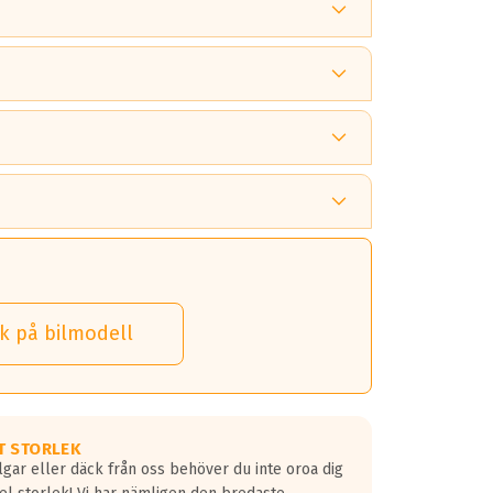
 tänka på.
k på bilmodell
 detta.
 dina däck.
T STORLEK
lgar eller däck från oss behöver du inte oroa dig