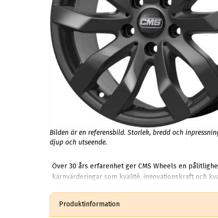
Bilden är en referensbild. Storlek, bredd och inpressni
djup och utseende.
Över 30 års erfarenhet ger CMS Wheels en pålitlighe
kärnvärderingar som kvalité, innovationskraft och kvalitetskrav. Företaget tillverkar över 9 miljoner fälgar per år. CMS Automotive Trading Gmb
de flesta biltillverkare. Förutom höga kvalitesstan
Mercdedes, Porsche och BMW mfl. Bland lägre status märken har bolaget även
Produktinformation
också tillverkade med fokus på kvalitet och säkerhet