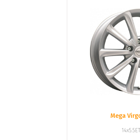
Mega Virgo
14x5.5ET