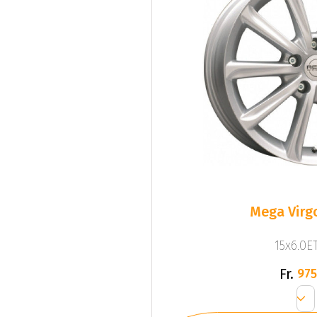
Mega Virgo
15x6.0ET
Fr.
975