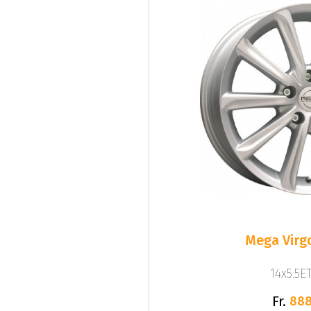
Mega Virgo
14x5.5ET
Fr.
888