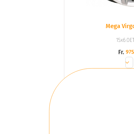
Mega Virgo
15x6.0ET
Fr.
975