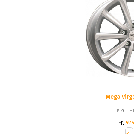
Mega Virgo
15x6.0ET
Fr.
975