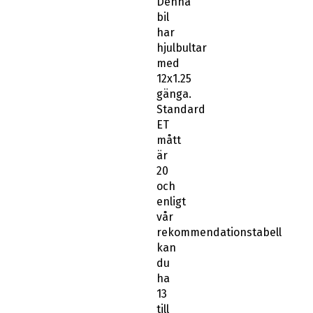
Denna
bil
har
hjulbultar
med
12x1.25
gänga.
Standard
ET
mått
är
20
och
enligt
vår
rekommendationstabell
kan
du
ha
13
till