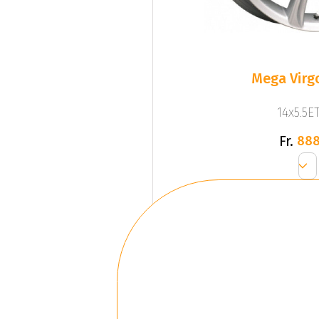
Mega Virgo
14x5.5ET
Fr.
888