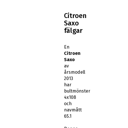
Citroen
Saxo
fälgar
En
Citroen
Saxo
av
årsmodell
2013
har
bultmönster
4x108
och
navmått
65.1