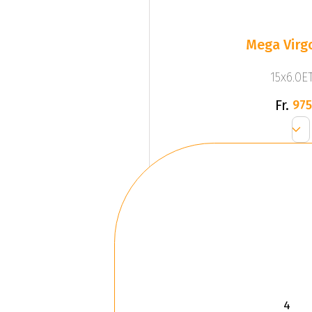
Mega Virgo
15x6.0ET
Fr.
975