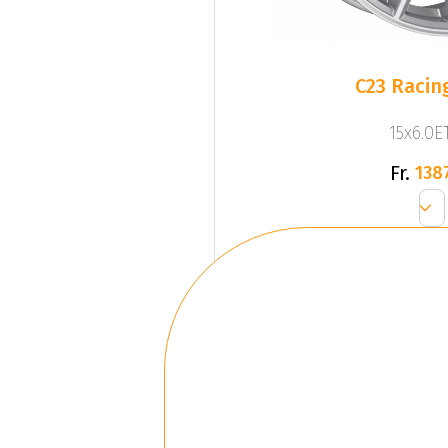
C23 Racing
15x6.0ET
Fr.
138