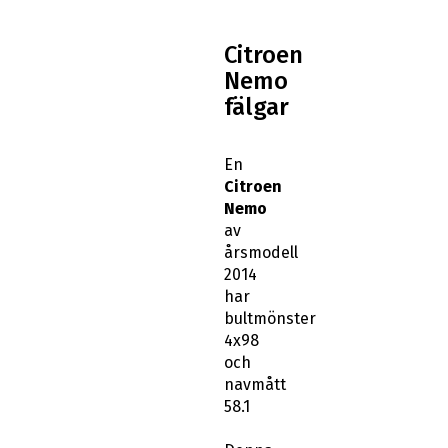
Citroen
Nemo
fälgar
En
Citroen
Nemo
av
årsmodell
2014
har
bultmönster
4x98
och
navmått
58.1