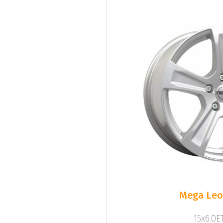
Mega Leo 
15x6.0ET