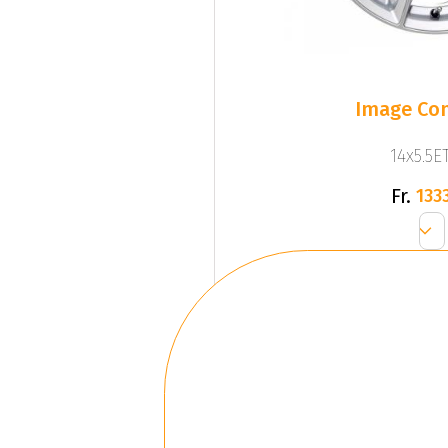
Image Com
14x5.5ET
Fr.
1333