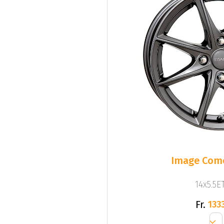
Image Come
14x5.5ET
Fr.
1333