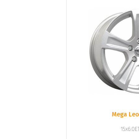
Mega Leo 
15x6.0ET