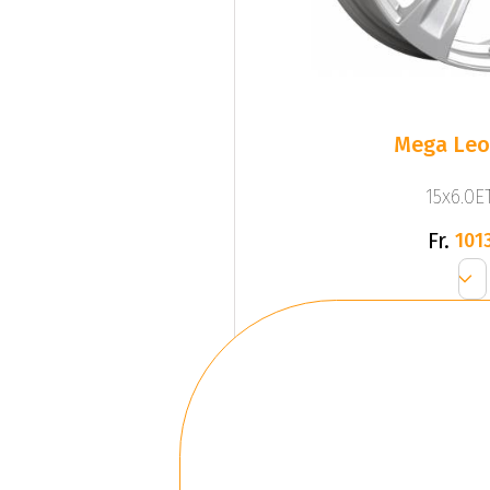
Mega Leo 
15x6.0ET
Fr.
1013