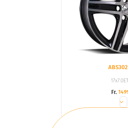
ABS302
17x7.0ET
Fr.
149