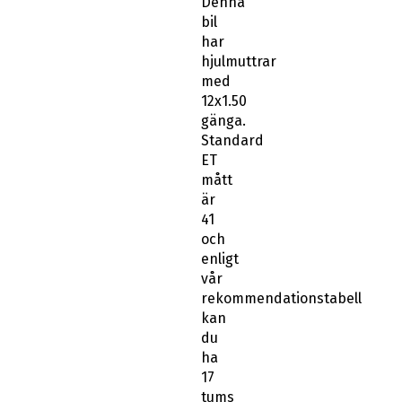
Denna
bil
har
hjulmuttrar
med
12x1.50
gänga.
Standard
ET
mått
är
41
och
enligt
vår
rekommendationstabell
kan
du
ha
17
tums