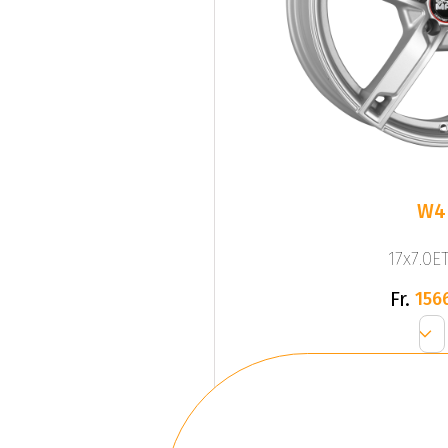
W4
17x7.0ET
Fr.
156