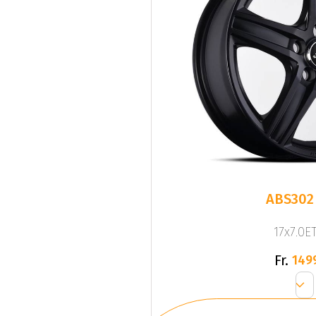
ABS302
17x7.0ET
Fr.
149