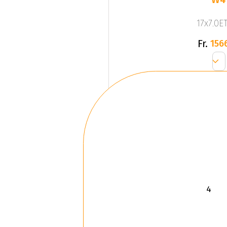
17x7.0ET
Fr.
156