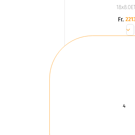
18x8.0ET
Fr.
2213