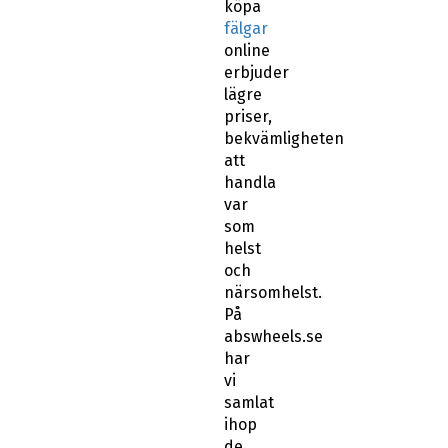
köpa
fälgar
online
erbjuder
lägre
priser,
bekvämligheten
att
handla
var
som
helst
och
närsomhelst.
På
abswheels.se
har
vi
samlat
ihop
de