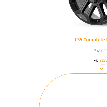
C35 Complete 
18x8.0ET
Fr.
227