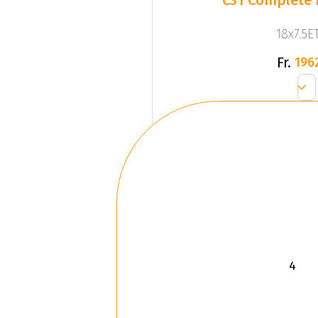
C31 Complete 
18x7.5ET
Fr.
196