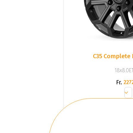
C35 Complete 
18x8.0ET
Fr.
227