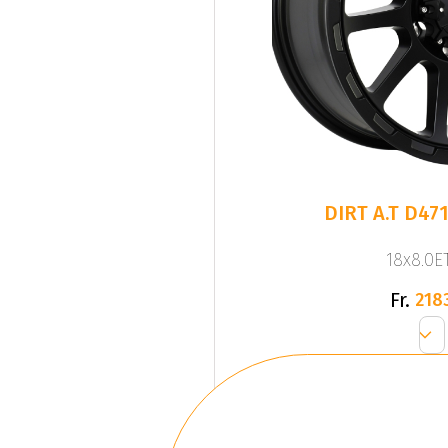
DIRT A.T D471
18x8.0ET
Fr.
218