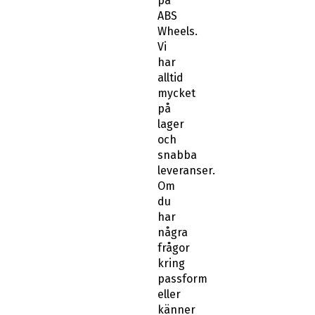
på
ABS
Wheels.
Vi
har
alltid
mycket
på
lager
och
snabba
leveranser.
Om
du
har
några
frågor
kring
passform
eller
känner