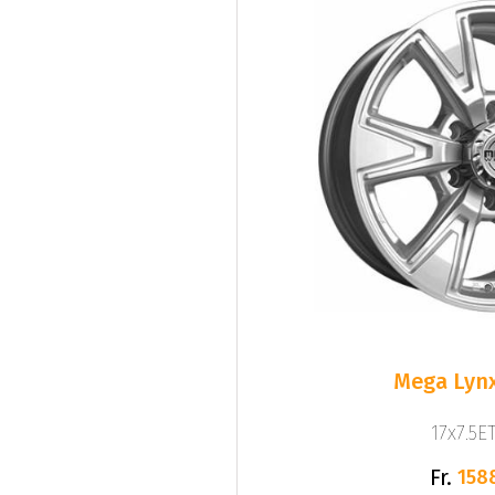
Mega Lynx
17x7.5ET
Fr.
158