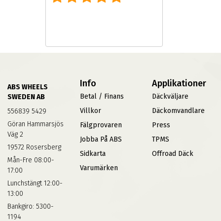
Info
Applikationer
ABS WHEELS
Betal / Finans
Däckväljare
SWEDEN AB
Villkor
Däckomvandlare
556839 5429
Göran Hammarsjös
Fälgprovaren
Press
Väg 2
Jobba På ABS
TPMS
19572 Rosersberg
Sidkarta
Offroad Däck
Mån-Fre 08:00-
Varumärken
17:00
Lunchstängt 12:00-
13:00
Bankgiro: 5300-
1194