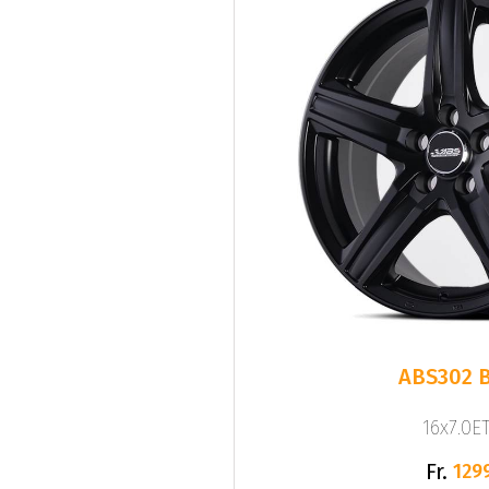
ABS302 
16x7.0ET
Fr.
129