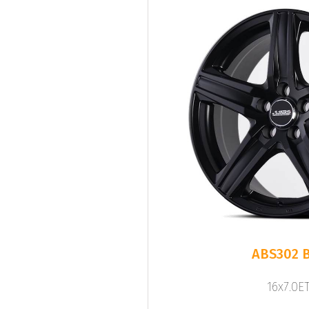
ABS302 
16x7.0ET