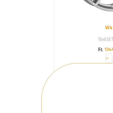
W4
16x6.5ET
Fr.
134