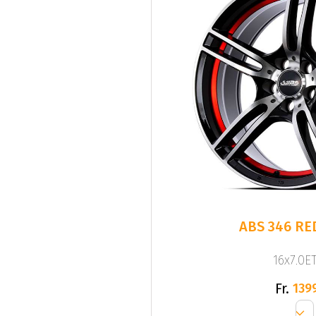
ABS 346 RE
16x7.0ET
Fr.
139