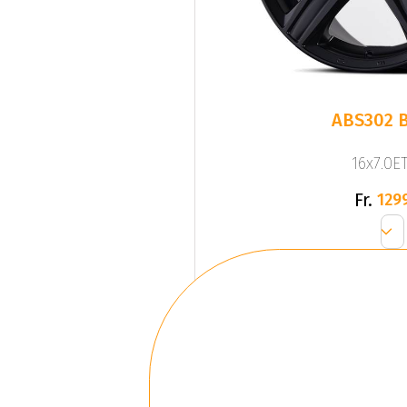
ABS302 
16x7.0ET
Fr.
129