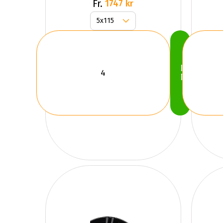
Black /
Fr.
1747 kr
Poli
Köp
Nu