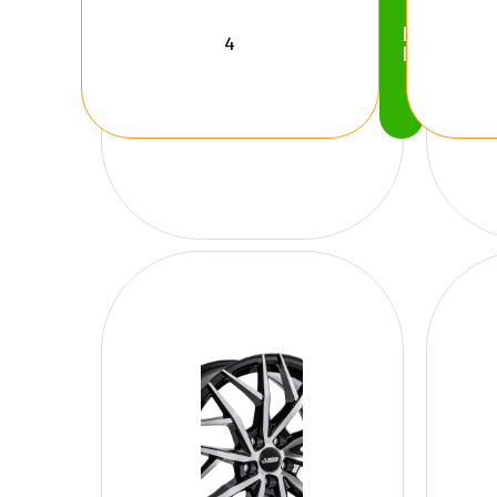
Köp
Nu