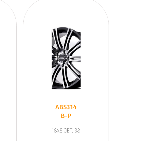
ABS314
B-P
18x8.0ET: 38