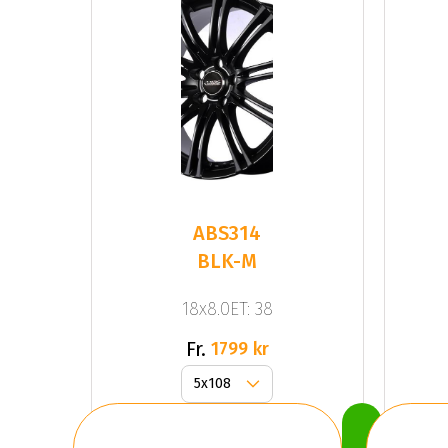
ABS314
BLK-M
18x8.0ET: 38
Fr.
1799 kr