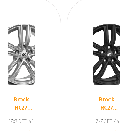
Brock
Brock
RC27
RC27
Crystal
Black
17x7.0ET: 44
17x7.0ET: 44
Silv
Matt