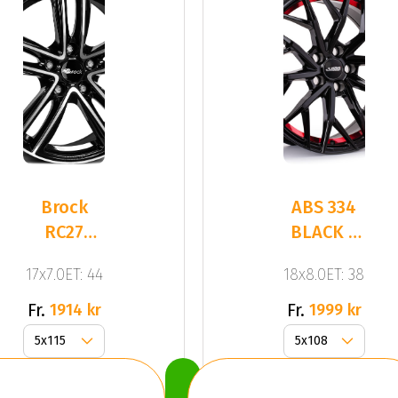
Brock
ABS 334
RC27
BLACK /
Black Full
RED
17x7.0ET: 44
18x8.0ET: 38
Pol
STRIPE
Fr.
Fr.
1914 kr
1999 kr