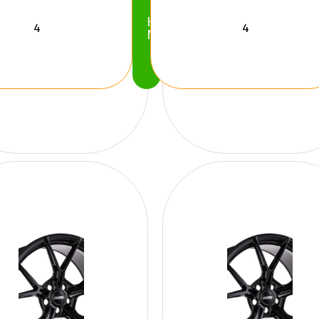
Köp
Nu