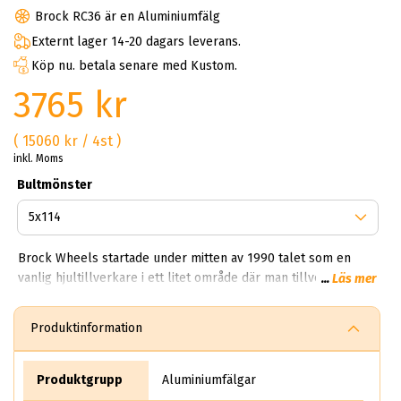
Brock RC36 är en Aluminiumfälg
Externt lager 14-20 dagars leverans.
Köp nu. betala senare med Kustom.
3765 kr
( 15060 kr / 4st )
inkl. Moms
Bultmönster
Brock Wheels startade under mitten av 1990 talet som en
vanlig hjultillverkare i ett litet område där man tillverkade
...
Läs mer
vanliga fälgar för sedaner. Idag har Brock en produktion som
träcker sig över 850,000 fälgar per dag. Kan du tänka dig
Produktinformation
850,000 brock fälgar per dag? Helt sjukt!? Första gången vi
fick veta det här vart experterna på ABS Wheels chockade.
Det säljer rent teoretiskt mer än 10 miljoner aluminiumhjul
Produktgrupp
Aluminiumfälgar
per år.