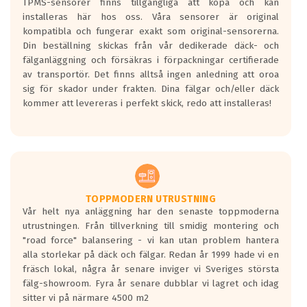
TPMS-sensorer finns tillgängliga att köpa och kan
installeras här hos oss. Våra sensorer är original
kompatibla och fungerar exakt som original-sensorerna.
Din beställning skickas från vår dedikerade däck- och
fälganläggning och försäkras i förpackningar certifierade
av transportör. Det finns alltså ingen anledning att oroa
sig för skador under frakten. Dina fälgar och/eller däck
kommer att levereras i perfekt skick, redo att installeras!
TOPPMODERN UTRUSTNING
Vår helt nya anläggning har den senaste toppmoderna
utrustningen. Från tillverkning till smidig montering och
"road force" balansering - vi kan utan problem hantera
alla storlekar på däck och fälgar. Redan år 1999 hade vi en
fräsch lokal, några år senare inviger vi Sveriges största
fälg-showroom. Fyra år senare dubblar vi lagret och idag
sitter vi på närmare 4500 m2