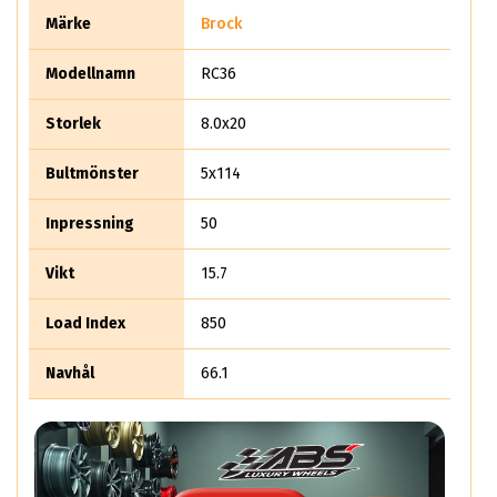
Märke
Brock
Modellnamn
RC36
Storlek
8.0x20
Bultmönster
5x114
Inpressning
50
Vikt
15.7
Load Index
850
Navhål
66.1