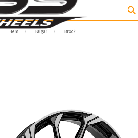
Hem
Fälgar
Brock