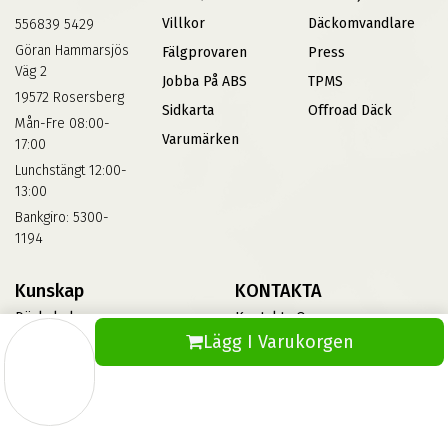
Villkor
Däckomvandlare
556839 5429
Göran Hammarsjös
Fälgprovaren
Press
Väg 2
Jobba På ABS
TPMS
19572 Rosersberg
Sidkarta
Offroad Däck
Mån-Fre 08:00-
Varumärken
17:00
Lunchstängt 12:00-
13:00
Bankgiro: 5300-
1194
Kunskap
KONTAKTA
Däckskola
Kontakta Oss
Lägg I Varukorgen
Blog
Vinterdäck
FAQs
Informationsbank Av Däck
Och Fälgar