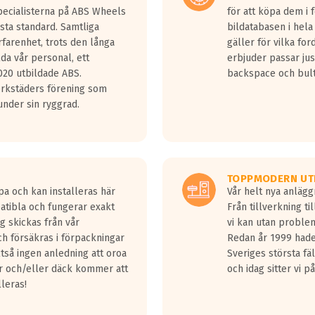
Specialisterna på ABS Wheels
för att köpa dem i 
sta standard. Samtliga
bildatabasen i hela
rfarenhet, trots den långa
gäller för vilka for
lda vår personal, ett
erbjuder passar just
20 utbildade ABS.
backspace och bul
erkstäders förening som
nder sin ryggrad.
TOPPMODERN UT
pa och kan installeras här
Vår helt nya anläg
patibla och fungerar exakt
Från tillverkning t
g skickas från vår
vi kan utan problem
h försäkras i förpackningar
Redan år 1999 hade 
lltså ingen anledning att oroa
Sveriges största fä
ar och/eller däck kommer att
och idag sitter vi 
lleras!