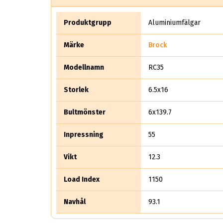
Produktgrupp
Aluminiumfälgar
Märke
Brock
Modellnamn
RC35
Storlek
6.5x16
Bultmönster
6x139.7
Inpressning
55
Vikt
12.3
Load Index
1150
Navhål
93.1