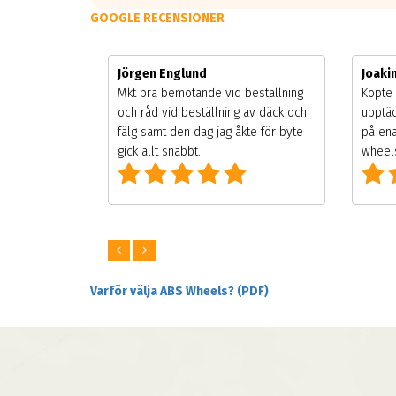
GOOGLE RECENSIONER
Jörgen Englund
Joak
gsäsongen.
Mkt bra bemötande vid beställning
Köpte 
ning men
och råd vid beställning av däck och
upptäc
 väldigt
fälg samt den dag jag åkte för byte
på ena
ng som alla
gick allt snabbt.
wheels
Varför välja ABS Wheels? (PDF)