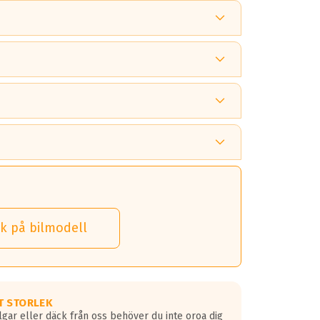
 tänka på.
k på bilmodell
 detta.
 dina däck.
T STORLEK
lgar eller däck från oss behöver du inte oroa dig