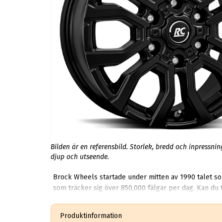
Bilden är en referensbild. Storlek, bredd och inpressni
djup och utseende.
Brock Wheels startade under mitten av 1990 talet som 
som träcker sig över 850,000 fälgar per dag. Kan du 
Produktinformation