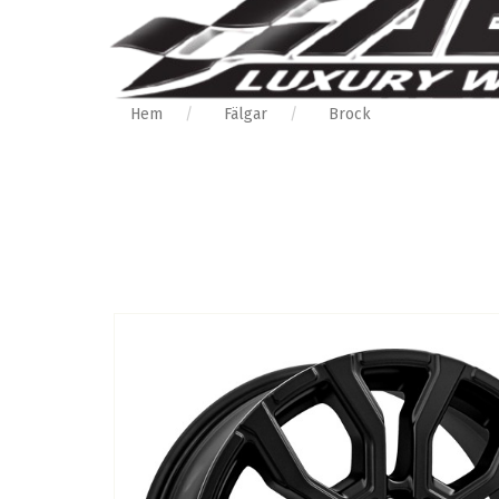
Hem
Fälgar
Brock