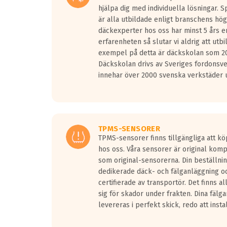
hjälpa dig med individuella lösningar. 
är alla utbildade enligt branschens hög
däckexperter hos oss har minst 5 års e
erfarenheten så slutar vi aldrig att utbi
exempel på detta är däckskolan som 20
Däckskolan drivs av Sveriges fordonsv
innehar över 2000 svenska verkstäder u
TPMS-SENSORER
TPMS-sensorer finns tillgängliga att kö
hos oss. Våra sensorer är original kom
som original-sensorerna. Din beställnin
dedikerade däck- och fälganläggning oc
certifierade av transportör. Det finns a
sig för skador under frakten. Dina fälg
levereras i perfekt skick, redo att insta