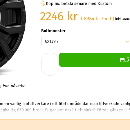
Köp nu. betala senare med Kustom.
2246 kr
( 8984 kr / 4st )
inkl. Mom
Bultmönster
Lä
ng kan påverka
en vanlig hjultillverkare i ett litet område där man tillverkade vanl
tänka dig 850,000 brock fälgar per dag? Helt sjukt!? Första gången vi
chockade. Det säljer rent teoretiskt mer än 10 miljoner aluminiumhjul per år.