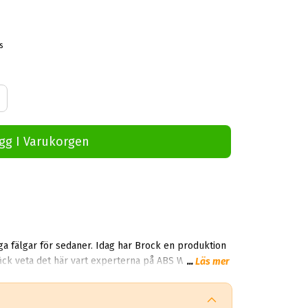
s
gg I Varukorgen
iga fälgar för sedaner. Idag har Brock en produktion
 fick veta det här vart experterna på ABS Wheels
...
Läs mer