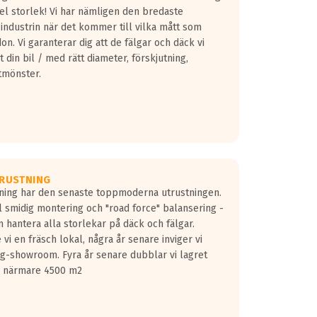
fel storlek! Vi har nämligen den bredaste
 industrin när det kommer till vilka mått som
don. Vi garanterar dig att de fälgar och däck vi
 din bil / med rätt diameter, förskjutning,
tmönster.
RUSTNING
gning har den senaste toppmoderna utrustningen.
ill smidig montering och "road force" balansering -
 hantera alla storlekar på däck och fälgar.
vi en fräsch lokal, några år senare inviger vi
lg-showroom. Fyra år senare dubblar vi lagret
på närmare 4500 m2