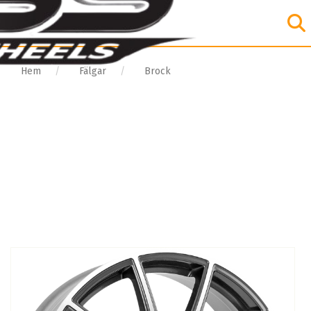
Hem
Fälgar
Brock