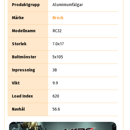
Det säljer rent teoretiskt mer än 10 miljoner aluminiumhjul
Produktgrupp
Aluminiumfälgar
per år.
Märke
Brock
Modellnamn
RC32
Storlek
7.0x17
Bultmönster
5x105
Inpressning
38
Vikt
9.9
Load Index
620
Navhål
56.6