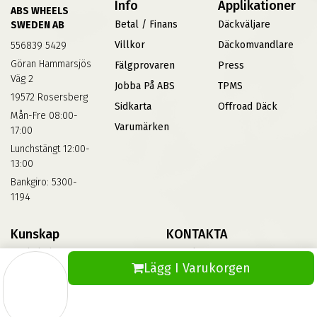
Info
Applikationer
ABS WHEELS
Betal / Finans
Däckväljare
SWEDEN AB
Villkor
Däckomvandlare
556839 5429
Göran Hammarsjös
Fälgprovaren
Press
Väg 2
Jobba På ABS
TPMS
19572 Rosersberg
Sidkarta
Offroad Däck
Mån-Fre 08:00-
Varumärken
17:00
Lunchstängt 12:00-
13:00
Bankgiro: 5300-
1194
Kunskap
KONTAKTA
Däckskola
Kontakta Oss
Lägg I Varukorgen
Blog
Vinterdäck
FAQs
Informationsbank Av Däck