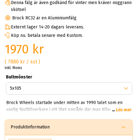
Denna fälg är även godkänd för vinter men kräver noggrann
skötsel
Brock RC32 är en Aluminiumfälg
Externt lager 14-20 dagars leverans.
Köp nu. betala senare med Kustom.
1970 kr
( 7880 kr / 4st )
inkl. Moms
Bultmönster
Brock Wheels startade under mitten av 1990 talet som en
vanlig hjultillverkare i ett litet område där man tillverkade
...
Läs mer
vanliga fälgar för sedaner. Idag har Brock en produktion som
träcker sig över 850,000 fälgar per dag. Kan du tänka dig
Produktinformation
850,000 brock fälgar per dag? Helt sjukt!? Första gången vi
fick veta det här vart experterna på ABS Wheels chockade.