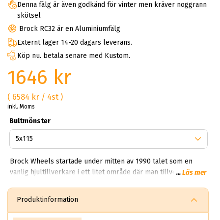
Denna fälg är även godkänd för vinter men kräver noggrann
skötsel
Brock RC32 är en Aluminiumfälg
Externt lager 14-20 dagars leverans.
Köp nu. betala senare med Kustom.
1646 kr
( 6584 kr / 4st )
inkl. Moms
Bultmönster
Brock Wheels startade under mitten av 1990 talet som en
vanlig hjultillverkare i ett litet område där man tillverkade
...
Läs mer
vanliga fälgar för sedaner. Idag har Brock en produktion som
träcker sig över 850,000 fälgar per dag. Kan du tänka dig
Produktinformation
850,000 brock fälgar per dag? Helt sjukt!? Första gången vi
fick veta det här vart experterna på ABS Wheels chockade.