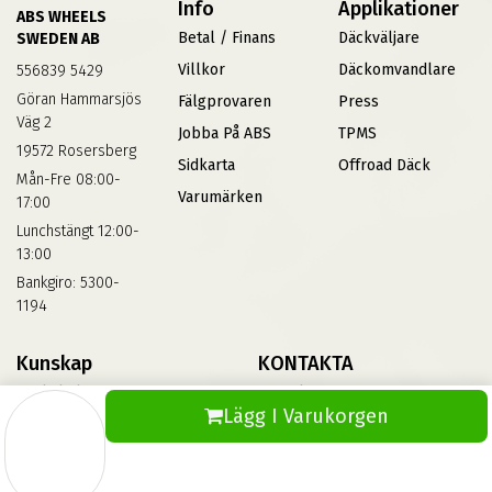
Info
Applikationer
ABS WHEELS
Betal / Finans
Däckväljare
SWEDEN AB
Villkor
Däckomvandlare
556839 5429
Göran Hammarsjös
Fälgprovaren
Press
Väg 2
Jobba På ABS
TPMS
19572 Rosersberg
Sidkarta
Offroad Däck
Mån-Fre 08:00-
Varumärken
17:00
Lunchstängt 12:00-
13:00
Bankgiro: 5300-
1194
Kunskap
KONTAKTA
Däckskola
Kontakta Oss
Lägg I Varukorgen
Blog
Vinterdäck
FAQs
Informationsbank Av Däck