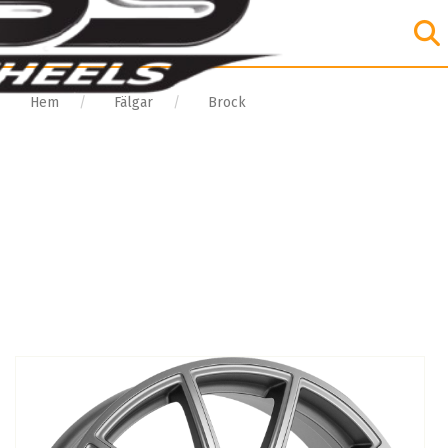
Hem
Fälgar
Brock