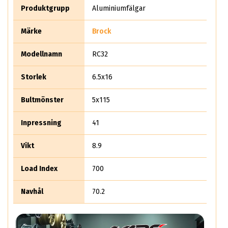
Det säljer rent teoretiskt mer än 10 miljoner aluminiumhjul
Produktgrupp
Aluminiumfälgar
per år.
Märke
Brock
Modellnamn
RC32
Storlek
6.5x16
Bultmönster
5x115
Inpressning
41
Vikt
8.9
Load Index
700
Navhål
70.2