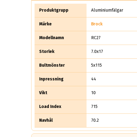
Produktgrupp
Aluminiumfälgar
Märke
Brock
Modellnamn
RC27
Storlek
7.0x17
Bultmönster
5x115
Inpressning
44
Vikt
10
Load Index
715
Navhål
70.2