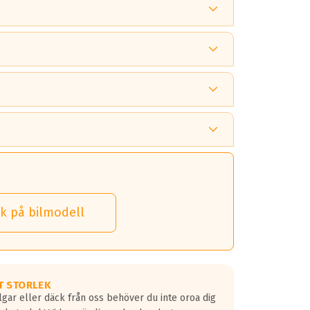
 tänka på.
k på bilmodell
 detta.
 dina däck.
T STORLEK
lgar eller däck från oss behöver du inte oroa dig