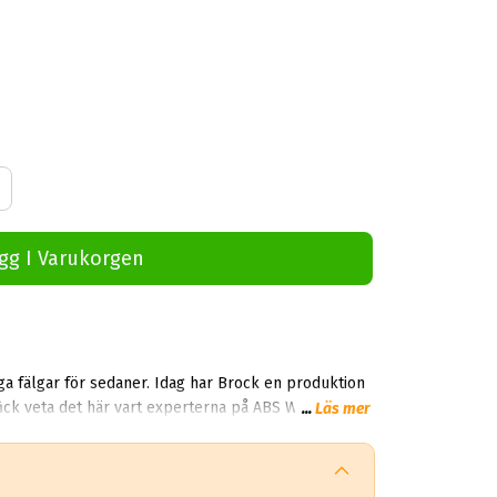
gg I Varukorgen
iga fälgar för sedaner. Idag har Brock en produktion
 fick veta det här vart experterna på ABS Wheels
...
Läs mer