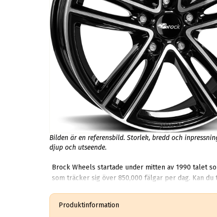
Bilden är en referensbild. Storlek, bredd och inpressni
djup och utseende.
Brock Wheels startade under mitten av 1990 talet som 
som träcker sig över 850,000 fälgar per dag. Kan du 
Produktinformation