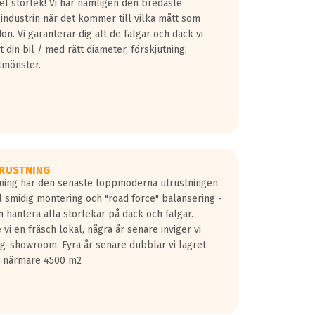
fel storlek! Vi har nämligen den bredaste
 industrin när det kommer till vilka mått som
don. Vi garanterar dig att de fälgar och däck vi
 din bil / med rätt diameter, förskjutning,
tmönster.
RUSTNING
gning har den senaste toppmoderna utrustningen.
ill smidig montering och "road force" balansering -
 hantera alla storlekar på däck och fälgar.
vi en fräsch lokal, några år senare inviger vi
lg-showroom. Fyra år senare dubblar vi lagret
på närmare 4500 m2