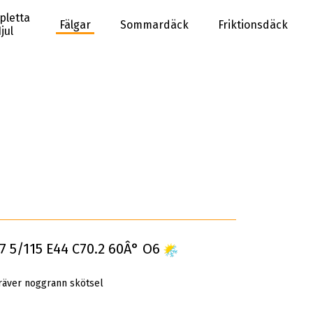
pletta
Fälgar
Sommardäck
Friktionsdäck
jul
17 5/115 E44 C70.2 60Â° O6
räver noggrann skötsel