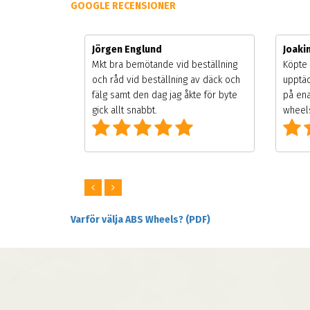
GOOGLE RECENSIONER
Jörgen Englund
Joak
gsäsongen.
Mkt bra bemötande vid beställning
Köpte 
ning men
och råd vid beställning av däck och
upptäc
 väldigt
fälg samt den dag jag åkte för byte
på ena
ng som alla
gick allt snabbt.
wheels
Varför välja ABS Wheels? (PDF)