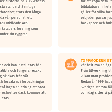
Specialisterna på ABS Wheels
för att köpa dem i 
sta standard. Samtliga
bildatabasen i hela
rfarenhet, trots den långa
gäller för vilka for
lda vår personal, ett
erbjuder passar just
20 utbildade ABS.
backspace och bul
erkstäders förening som
nder sin ryggrad.
TOPPMODERN UT
pa och kan installeras här
Vår helt nya anläg
patibla och fungerar exakt
Från tillverkning t
g skickas från vår
vi kan utan problem
h försäkras i förpackningar
Redan år 1999 hade 
lltså ingen anledning att oroa
Sveriges största fä
ar och/eller däck kommer att
och idag sitter vi 
lleras!