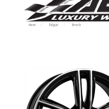
Hem
Fälgar
Brock