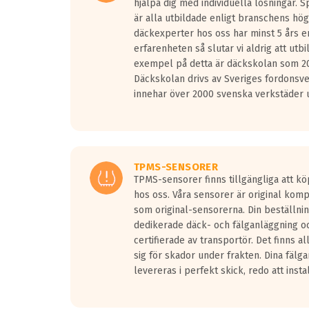
hjälpa dig med individuella lösningar. 
är alla utbildade enligt branschens hög
däckexperter hos oss har minst 5 års e
erfarenheten så slutar vi aldrig att utbi
exempel på detta är däckskolan som 20
Däckskolan drivs av Sveriges fordonsv
innehar över 2000 svenska verkstäder u
TPMS-SENSORER
TPMS-sensorer finns tillgängliga att kö
hos oss. Våra sensorer är original kom
som original-sensorerna. Din beställnin
dedikerade däck- och fälganläggning oc
certifierade av transportör. Det finns a
sig för skador under frakten. Dina fälg
levereras i perfekt skick, redo att insta