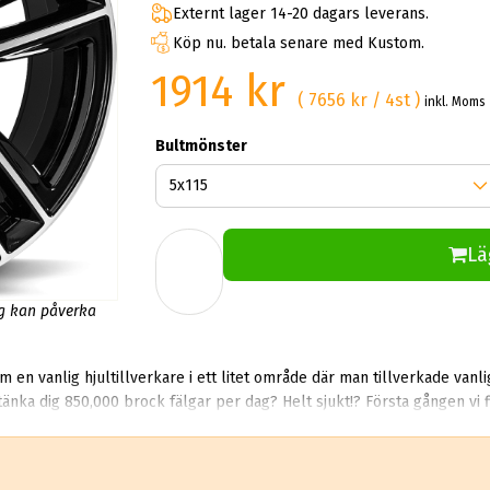
Externt lager 14-20 dagars leverans.
Köp nu. betala senare med Kustom.
1914 kr
( 7656 kr / 4st )
inkl. Moms
Bultmönster
Lä
ng kan påverka
en vanlig hjultillverkare i ett litet område där man tillverkade vanl
tänka dig 850,000 brock fälgar per dag? Helt sjukt!? Första gången vi
chockade. Det säljer rent teoretiskt mer än 10 miljoner aluminiumhjul per år.