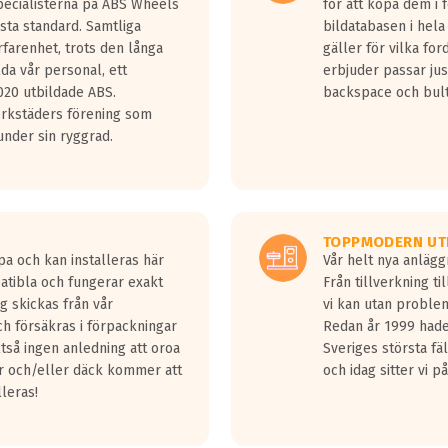
Specialisterna på ABS Wheels
för att köpa dem i 
sta standard. Samtliga
bildatabasen i hela
rfarenhet, trots den långa
gäller för vilka for
lda vår personal, ett
erbjuder passar just
20 utbildade ABS.
backspace och bul
erkstäders förening som
nder sin ryggrad.
TOPPMODERN UT
pa och kan installeras här
Vår helt nya anläg
patibla och fungerar exakt
Från tillverkning t
g skickas från vår
vi kan utan problem
h försäkras i förpackningar
Redan år 1999 hade 
lltså ingen anledning att oroa
Sveriges största fä
ar och/eller däck kommer att
och idag sitter vi 
lleras!