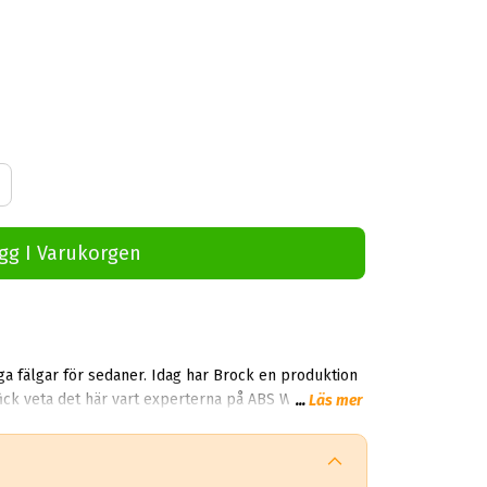
gg I Varukorgen
iga fälgar för sedaner. Idag har Brock en produktion
 fick veta det här vart experterna på ABS Wheels
...
Läs mer