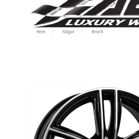
Hem
Fälgar
Brock