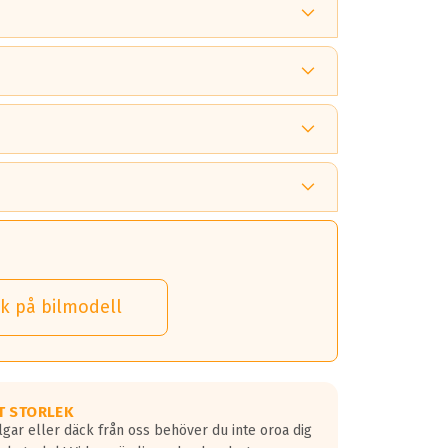
 tänka på.
k på bilmodell
 detta.
 dina däck.
T STORLEK
lgar eller däck från oss behöver du inte oroa dig