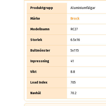
Produktgrupp
Aluminiumfälgar
Märke
Brock
Modellnamn
RC27
Storlek
6.5x16
Bultmönster
5x115
Inpressning
41
Vikt
8.8
Load Index
705
Navhål
70.2