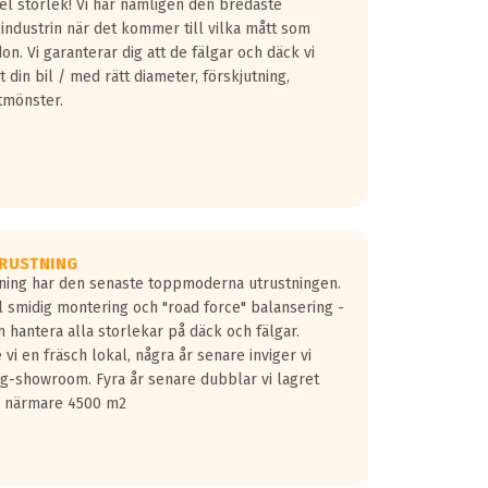
fel storlek! Vi har nämligen den bredaste
 industrin när det kommer till vilka mått som
don. Vi garanterar dig att de fälgar och däck vi
 din bil / med rätt diameter, förskjutning,
tmönster.
RUSTNING
gning har den senaste toppmoderna utrustningen.
ill smidig montering och "road force" balansering -
 hantera alla storlekar på däck och fälgar.
vi en fräsch lokal, några år senare inviger vi
lg-showroom. Fyra år senare dubblar vi lagret
på närmare 4500 m2