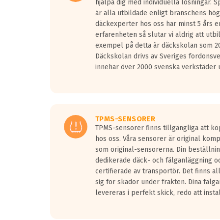
hjälpa dig med individuella lösningar. 
är alla utbildade enligt branschens hög
däckexperter hos oss har minst 5 års e
erfarenheten så slutar vi aldrig att utbi
exempel på detta är däckskolan som 20
Däckskolan drivs av Sveriges fordonsv
innehar över 2000 svenska verkstäder u
TPMS-SENSORER
TPMS-sensorer finns tillgängliga att kö
hos oss. Våra sensorer är original kom
som original-sensorerna. Din beställnin
dedikerade däck- och fälganläggning oc
certifierade av transportör. Det finns a
sig för skador under frakten. Dina fälg
levereras i perfekt skick, redo att insta