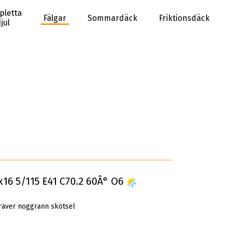
pletta
Fälgar
Sommardäck
Friktionsdäck
jul
5x16 5/115 E41 C70.2 60Â° O6
räver noggrann skötsel