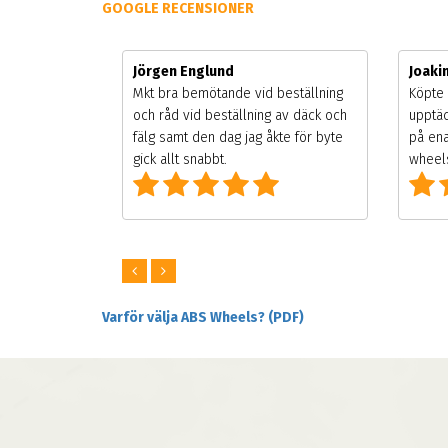
GOOGLE RECENSIONER
Jörgen Englund
Joak
gsäsongen.
Mkt bra bemötande vid beställning
Köpte 
ning men
och råd vid beställning av däck och
upptäc
 väldigt
fälg samt den dag jag åkte för byte
på ena
ng som alla
gick allt snabbt.
wheels
Varför välja ABS Wheels? (PDF)