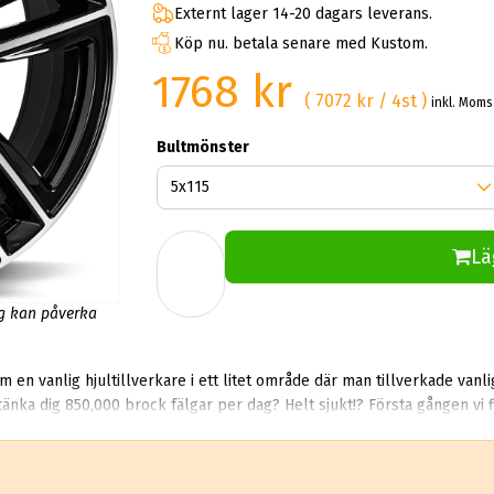
Externt lager 14-20 dagars leverans.
Köp nu. betala senare med Kustom.
1768 kr
( 7072 kr / 4st )
inkl. Moms
Bultmönster
Lä
ng kan påverka
en vanlig hjultillverkare i ett litet område där man tillverkade vanl
tänka dig 850,000 brock fälgar per dag? Helt sjukt!? Första gången vi
chockade. Det säljer rent teoretiskt mer än 10 miljoner aluminiumhjul per år.