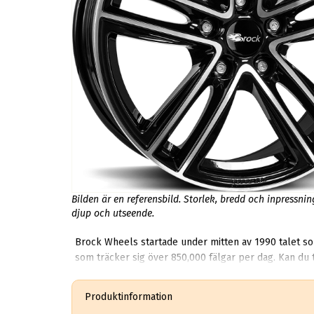
Bilden är en referensbild. Storlek, bredd och inpressni
djup och utseende.
Brock Wheels startade under mitten av 1990 talet som 
som träcker sig över 850,000 fälgar per dag. Kan du 
Produktinformation