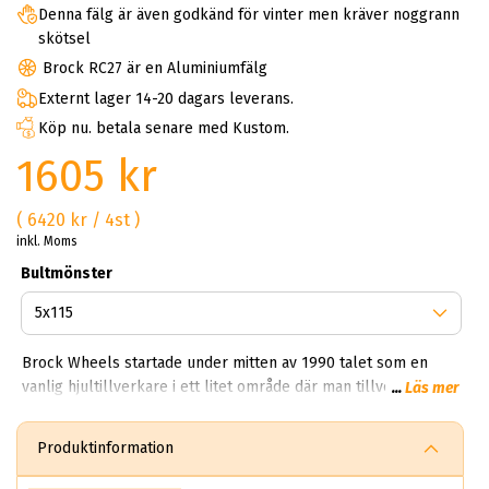
Denna fälg är även godkänd för vinter men kräver noggrann
skötsel
Brock RC27 är en Aluminiumfälg
Externt lager 14-20 dagars leverans.
Köp nu. betala senare med Kustom.
1605 kr
( 6420 kr / 4st )
inkl. Moms
Bultmönster
Brock Wheels startade under mitten av 1990 talet som en
vanlig hjultillverkare i ett litet område där man tillverkade
...
Läs mer
vanliga fälgar för sedaner. Idag har Brock en produktion som
träcker sig över 850,000 fälgar per dag. Kan du tänka dig
Produktinformation
850,000 brock fälgar per dag? Helt sjukt!? Första gången vi
fick veta det här vart experterna på ABS Wheels chockade.