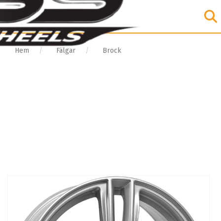
Hem
Fälgar
Brock