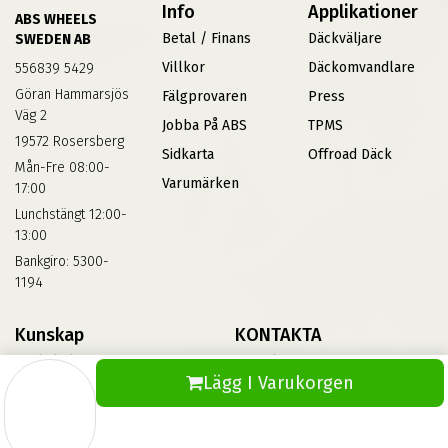
Info
Applikationer
ABS WHEELS
Betal / Finans
Däckväljare
SWEDEN AB
Villkor
Däckomvandlare
556839 5429
Göran Hammarsjös
Fälgprovaren
Press
Väg 2
Jobba På ABS
TPMS
19572 Rosersberg
Sidkarta
Offroad Däck
Mån-Fre 08:00-
Varumärken
17:00
Lunchstängt 12:00-
13:00
Bankgiro: 5300-
1194
Kunskap
KONTAKTA
Däckskola
Kontakta Oss
Lägg I Varukorgen
Blog
Vinterdäck
FAQs