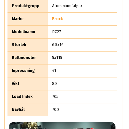
Det säljer rent teoretiskt mer än 10 miljoner aluminiumhjul
Produktgrupp
Aluminiumfälgar
per år.
Märke
Brock
Modellnamn
RC27
Storlek
6.5x16
Bultmönster
5x115
Inpressning
41
Vikt
8.8
Load Index
705
Navhål
70.2