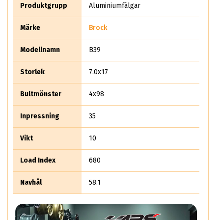
Det säljer rent teoretiskt mer än 10 miljoner aluminiumhjul
Produktgrupp
Aluminiumfälgar
per år.
Märke
Brock
Modellnamn
B39
Storlek
7.0x17
Bultmönster
4x98
Inpressning
35
Vikt
10
Load Index
680
Navhål
58.1