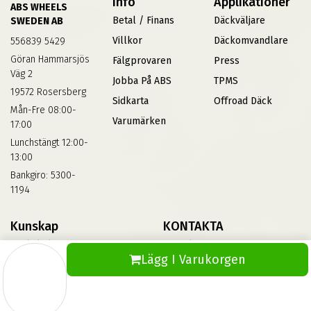
Info
Applikationer
ABS WHEELS
Betal / Finans
Däckväljare
SWEDEN AB
Villkor
Däckomvandlare
556839 5429
Göran Hammarsjös
Fälgprovaren
Press
Väg 2
Jobba På ABS
TPMS
19572 Rosersberg
Sidkarta
Offroad Däck
Mån-Fre 08:00-
Varumärken
17:00
Lunchstängt 12:00-
13:00
Bankgiro: 5300-
1194
Kunskap
KONTAKTA
Däckskola
Kontakta Oss
Lägg I Varukorgen
Blog
Vinterdäck
FAQs
Informationsbank Av Däck