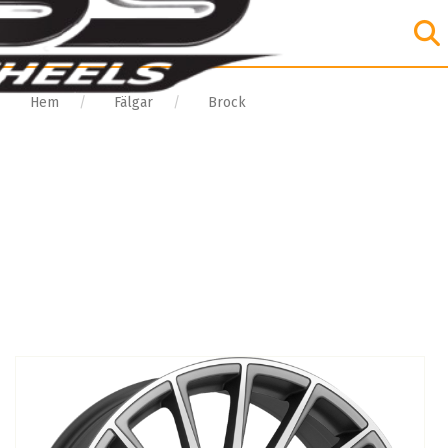
Hem
Fälgar
Brock