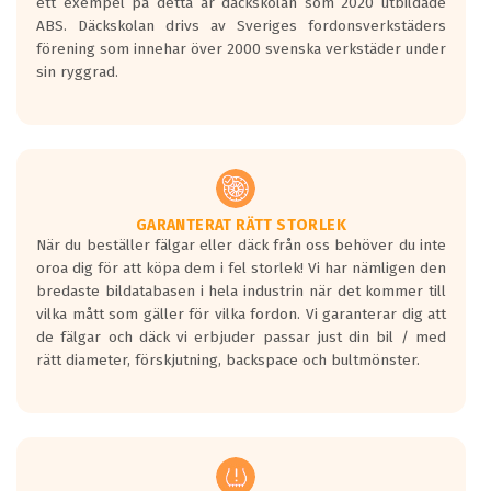
ett exempel på detta är däckskolan som 2020 utbildade
ABS. Däckskolan drivs av Sveriges fordonsverkstäders
förening som innehar över 2000 svenska verkstäder under
sin ryggrad.
GARANTERAT RÄTT STORLEK
När du beställer fälgar eller däck från oss behöver du inte
oroa dig för att köpa dem i fel storlek! Vi har nämligen den
bredaste bildatabasen i hela industrin när det kommer till
vilka mått som gäller för vilka fordon. Vi garanterar dig att
de fälgar och däck vi erbjuder passar just din bil / med
rätt diameter, förskjutning, backspace och bultmönster.