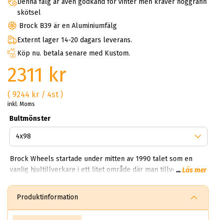
Denna fälg är även godkänd för vinter men kräver noggrann
skötsel
Brock B39 är en Aluminiumfälg
Externt lager 14-20 dagars leverans.
Köp nu. betala senare med Kustom.
2311 kr
( 9244 kr / 4st )
inkl. Moms
Bultmönster
Brock Wheels startade under mitten av 1990 talet som en
vanlig hjultillverkare i ett litet område där man tillverkade
...
Läs mer
vanliga fälgar för sedaner. Idag har Brock en produktion som
träcker sig över 850,000 fälgar per dag. Kan du tänka dig
Produktinformation
850,000 brock fälgar per dag? Helt sjukt!? Första gången vi
fick veta det här vart experterna på ABS Wheels chockade.