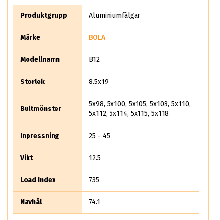
hjul. Bola har flera olika modeller där det kallas allt ifrån B1
till B12. Bola i sig är nischade på att ta fram framtidens mer
Produktgrupp
Aluminiumfälgar
"vågade" design. Bola Wheels får din gamla kärra att se riktigt
cool ut.
Märke
BOLA
Modellnamn
B12
Storlek
8.5x19
5x98, 5x100, 5x105, 5x108, 5x110,
Bultmönster
5x112, 5x114, 5x115, 5x118
Inpressning
25 - 45
Vikt
12.5
Load Index
735
Navhål
74.1