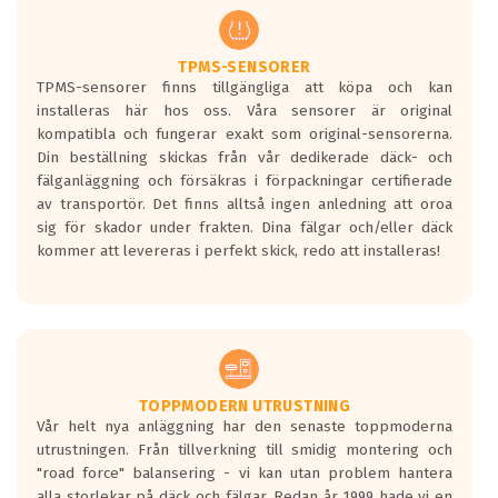
TPMS-SENSORER
TPMS-sensorer finns tillgängliga att köpa och kan
installeras här hos oss. Våra sensorer är original
kompatibla och fungerar exakt som original-sensorerna.
Din beställning skickas från vår dedikerade däck- och
fälganläggning och försäkras i förpackningar certifierade
av transportör. Det finns alltså ingen anledning att oroa
sig för skador under frakten. Dina fälgar och/eller däck
kommer att levereras i perfekt skick, redo att installeras!
TOPPMODERN UTRUSTNING
Vår helt nya anläggning har den senaste toppmoderna
utrustningen. Från tillverkning till smidig montering och
"road force" balansering - vi kan utan problem hantera
alla storlekar på däck och fälgar. Redan år 1999 hade vi en