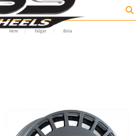
Hem
Fälgar
Bola