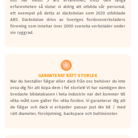
oss har minst 5 års erfarenhet, trots den långa
erfarenheten så slutar vi aldrig att utbilda vår personal,
ett exempel på detta är däckskolan som 2020 utbildade
ABS. Däckskolan drivs av Sveriges fordonsverkstäders
förening som innehar över 2000 svenska verkstäder under
sin ryggrad.
GARANTERAT RÄTT STORLEK
När du beställer fälgar eller däck från oss behöver du inte
oroa dig för att köpa dem i fel storlek! Vi har nämligen den
bredaste bildatabasen i hela industrin när det kommer till
vilka mått som gäller för vilka fordon. Vi garanterar dig att
de fälgar och däck vi erbjuder passar just din bil / med
rätt diameter, förskjutning, backspace och bultmönster.