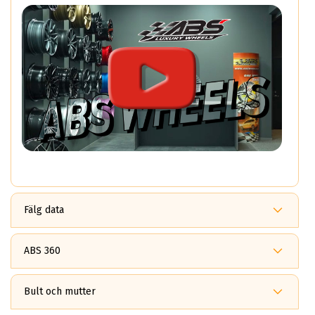
Fälg data
ABS 360
Fördelar med ABS360?
ABS 360
Bult och mutter
är ett patenterat multi *PCD system som gör det möjligt