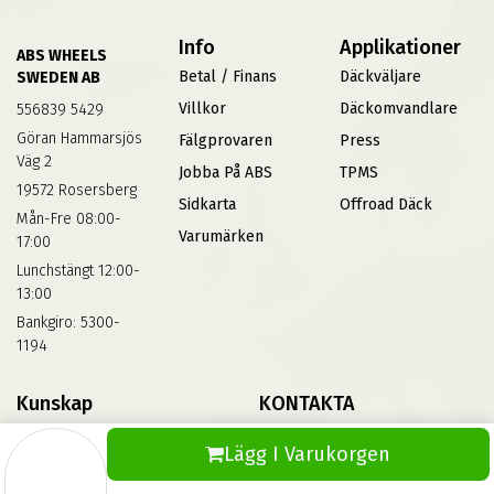
Info
Applikationer
ABS WHEELS
Betal / Finans
Däckväljare
SWEDEN AB
Villkor
Däckomvandlare
556839 5429
Göran Hammarsjös
Fälgprovaren
Press
Väg 2
Jobba På ABS
TPMS
19572 Rosersberg
Sidkarta
Offroad Däck
Mån-Fre 08:00-
Varumärken
17:00
Lunchstängt 12:00-
13:00
Bankgiro: 5300-
1194
Kunskap
KONTAKTA
Däckskola
Kontakta Oss
Lägg I Varukorgen
Blog
Vinterdäck