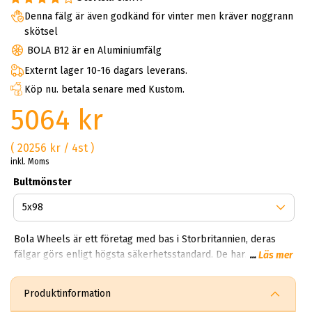
Denna fälg är även godkänd för vinter men kräver noggrann
skötsel
BOLA B12 är en Aluminiumfälg
Externt lager 10-16 dagars leverans.
Köp nu. betala senare med Kustom.
5064 kr
( 20256 kr / 4st )
inkl. Moms
Bultmönster
Bola Wheels är ett företag med bas i Storbritannien, deras
fälgar görs enligt högsta säkerhetsstandard. De har
...
Läs mer
hundratals återförsäljare i Europa. I Sverige finns det några
enstaka aktörer som erbjuder Bolas utbud, varför? Designen
Produktinformation
och priset tillfredsställer nog inte vårt svenska sett att se på