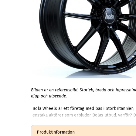
Bilden är en referensbild. Storlek, bredd och inpressni
djup och utseende.
Bola Wheels är ett företag med bas i Storbritannien, deras fäl
enstaka aktörer som erbjuder Bolas utbud, varför? Des
allt ifrån B1 till B12. Bola i sig är n
Produktinformation