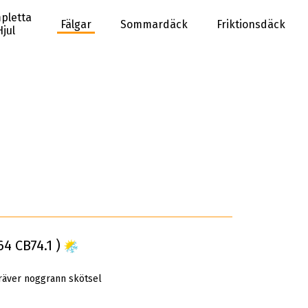
pletta
Fälgar
Sommardäck
Friktionsdäck
Hjul
4 CB74.1 )
räver noggrann skötsel