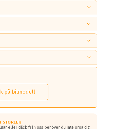
 tänka på.
k på bilmodell
 detta.
 dina däck.
T STORLEK
lgar eller däck från oss behöver du inte oroa dig