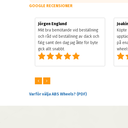
GOOGLE RECENSIONER
Jörgen Englund
Joak
gsäsongen.
Mkt bra bemötande vid beställning
Köpte 
ning men
och råd vid beställning av däck och
upptäc
 väldigt
fälg samt den dag jag åkte för byte
på ena
ng som alla
gick allt snabbt.
wheels
Varför välja ABS Wheels? (PDF)