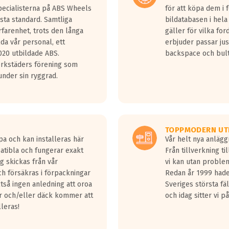
Specialisterna på ABS Wheels
för att köpa dem i 
sta standard. Samtliga
bildatabasen i hela
rfarenhet, trots den långa
gäller för vilka for
lda vår personal, ett
erbjuder passar just
20 utbildade ABS.
backspace och bul
erkstäders förening som
nder sin ryggrad.
TOPPMODERN UT
pa och kan installeras här
Vår helt nya anläg
patibla och fungerar exakt
Från tillverkning t
g skickas från vår
vi kan utan problem
h försäkras i förpackningar
Redan år 1999 hade 
lltså ingen anledning att oroa
Sveriges största fä
ar och/eller däck kommer att
och idag sitter vi 
lleras!