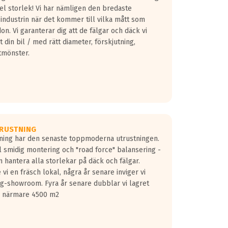
fel storlek! Vi har nämligen den bredaste
 industrin när det kommer till vilka mått som
don. Vi garanterar dig att de fälgar och däck vi
 din bil / med rätt diameter, förskjutning,
tmönster.
RUSTNING
gning har den senaste toppmoderna utrustningen.
ill smidig montering och "road force" balansering -
 hantera alla storlekar på däck och fälgar.
vi en fräsch lokal, några år senare inviger vi
lg-showroom. Fyra år senare dubblar vi lagret
på närmare 4500 m2