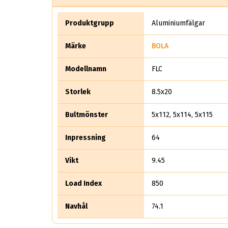
Produktgrupp
Aluminiumfälgar
Märke
BOLA
Modellnamn
FLC
Storlek
8.5x20
Bultmönster
5x112, 5x114, 5x115
Inpressning
64
Vikt
9.45
Load Index
850
Navhål
74.1