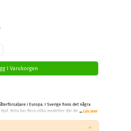
s
gg I Varukorgen
a. I Sverige finns det några
hjul. Bola har flera olika modeller där det kallas
...
Läs mer
a att se riktigt cool ut.