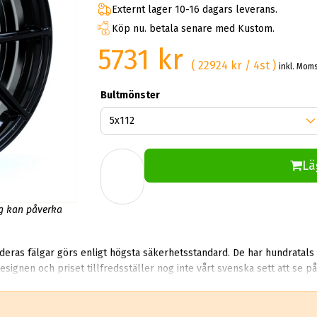
Externt lager 10-16 dagars leverans.
Köp nu. betala senare med Kustom.
5731 kr
( 22924 kr / 4st )
inkl. Mom
Bultmönster
Lä
ng kan påverka
gar görs enligt högsta säkerhetsstandard. De har hundratals återförsäljare i Europ
ignen och priset tillfredsställer nog inte vårt svenska sett att se på 
ischade på att ta fram framtidens mer "vågade" design. Bola Wheels får din gamla kärr