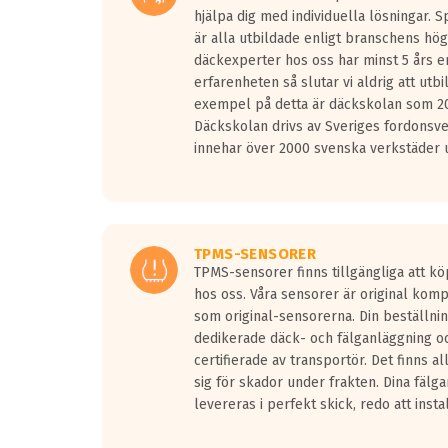
hjälpa dig med individuella lösningar. 
är alla utbildade enligt branschens hög
däckexperter hos oss har minst 5 års e
erfarenheten så slutar vi aldrig att utbi
exempel på detta är däckskolan som 20
Däckskolan drivs av Sveriges fordonsv
innehar över 2000 svenska verkstäder u
TPMS-SENSORER
TPMS-sensorer finns tillgängliga att kö
hos oss. Våra sensorer är original kom
som original-sensorerna. Din beställnin
dedikerade däck- och fälganläggning oc
certifierade av transportör. Det finns a
sig för skador under frakten. Dina fälg
levereras i perfekt skick, redo att insta