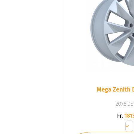
Mega Zenith D
20x8.0ET
Fr.
1813