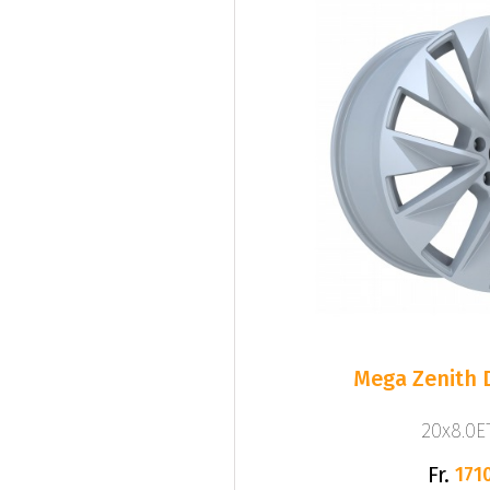
Mega Zenith D
20x8.0ET
Fr.
1710