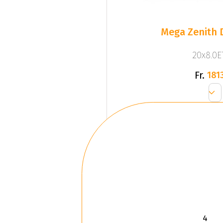
Mega Zenith D
20x8.0ET
Fr.
1813