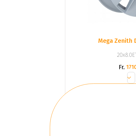
Mega Zenith D
20x8.0ET
Fr.
1710