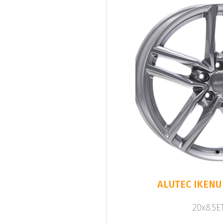
ALUTEC IKENU 
20x8.5ET