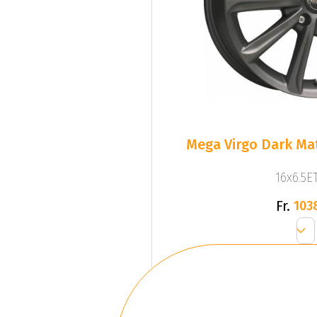
Mega Virgo Dark Mat
16x6.5ET
Fr.
103