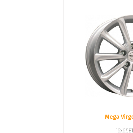
Mega Virgo
16x6.5ET