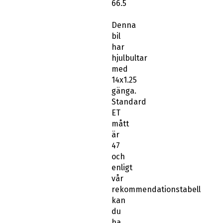
66.5
Denna
bil
har
hjulbultar
med
14x1.25
gänga.
Standard
ET
mått
är
47
och
enligt
vår
rekommendationstabell
kan
du
ha