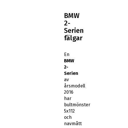
BMW
2-
Serien
fälgar
En
BMW
2-
Serien
av
årsmodell
2016
har
bultmönster
5x112
och
navmått