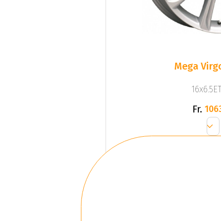
Mega Virgo
16x6.5ET
Fr.
106