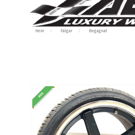
Hem
Fälgar
Begagnat
BEG