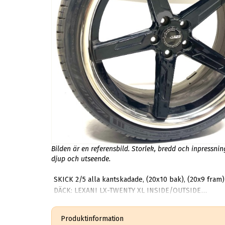
Bilden är en referensbild. Storlek, bredd och inpressni
djup och utseende.
SKICK 2/5 alla kantskadade, (20x10 bak), (20x9 fram)
DÄCK: LEXANI LX-TWENTY XL INSIDE/OUTSIDE
STORLEK: 285/35ZR20, 255/30R20
DOT: (0120), (0119)
Produktinformation
MÖNSTERDJUP: 4MM