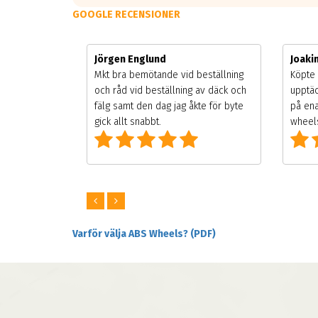
GOOGLE RECENSIONER
Jörgen Englund
Joak
gsäsongen.
Mkt bra bemötande vid beställning
Köpte 
ning men
och råd vid beställning av däck och
upptäc
 väldigt
fälg samt den dag jag åkte för byte
på ena
ng som alla
gick allt snabbt.
wheels
Varför välja ABS Wheels? (PDF)