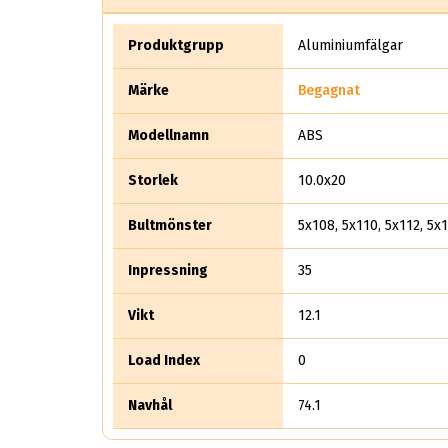
Produktgrupp
Aluminiumfälgar
Märke
Begagnat
Modellnamn
ABS
Storlek
10.0x20
Bultmönster
5x108, 5x110, 5x112, 5x1
Inpressning
35
Vikt
12.1
Load Index
0
Navhål
74.1