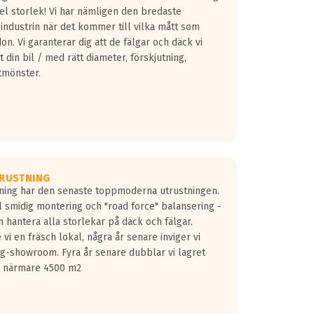
fel storlek! Vi har nämligen den bredaste
 industrin när det kommer till vilka mått som
don. Vi garanterar dig att de fälgar och däck vi
 din bil / med rätt diameter, förskjutning,
tmönster.
RUSTNING
gning har den senaste toppmoderna utrustningen.
ill smidig montering och "road force" balansering -
 hantera alla storlekar på däck och fälgar.
vi en fräsch lokal, några år senare inviger vi
lg-showroom. Fyra år senare dubblar vi lagret
på närmare 4500 m2