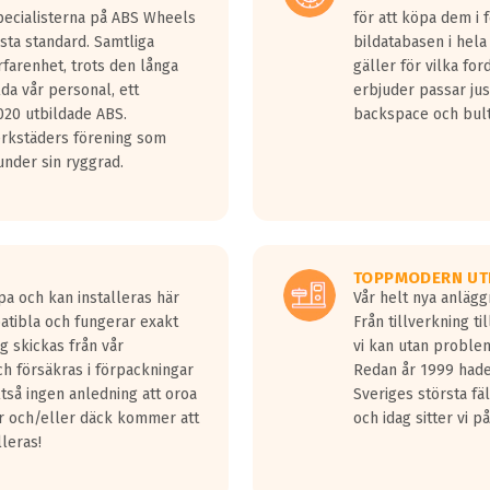
Specialisterna på ABS Wheels
för att köpa dem i 
sta standard. Samtliga
bildatabasen i hela
rfarenhet, trots den långa
gäller för vilka for
lda vår personal, ett
erbjuder passar just
20 utbildade ABS.
backspace och bul
erkstäders förening som
nder sin ryggrad.
TOPPMODERN UT
pa och kan installeras här
Vår helt nya anläg
patibla och fungerar exakt
Från tillverkning t
g skickas från vår
vi kan utan problem
h försäkras i förpackningar
Redan år 1999 hade 
lltså ingen anledning att oroa
Sveriges största fä
ar och/eller däck kommer att
och idag sitter vi 
lleras!