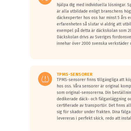
hjälpa dig med individuella lösningar. 
är alla utbildade enligt branschens hög
däckexperter hos oss har minst 5 års e
erfarenheten så slutar vi aldrig att utbi
exempel på detta är däckskolan som 20
Däckskolan drivs av Sveriges fordonsv
innehar över 2000 svenska verkstäder u
TPMS-SENSORER
TPMS-sensorer finns tillgängliga att kö
hos oss. Våra sensorer är original kom
som original-sensorerna. Din beställnin
dedikerade däck- och fälganläggning oc
certifierade av transportör. Det finns a
sig för skador under frakten. Dina fälg
levereras i perfekt skick, redo att insta