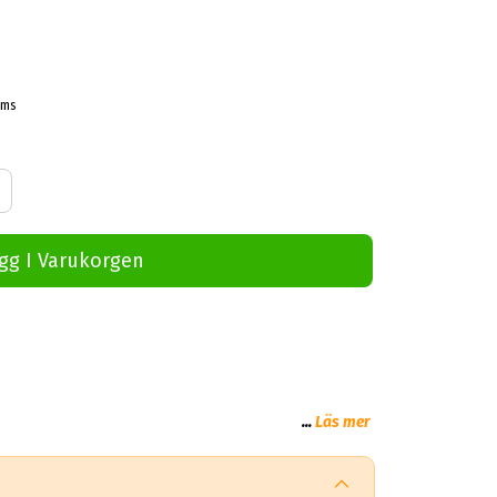
oms
gg I Varukorgen
...
Läs mer