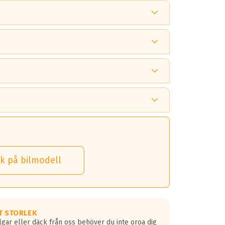
 tänka på.
k på bilmodell
 detta.
 dina däck.
T STORLEK
lgar eller däck från oss behöver du inte oroa dig