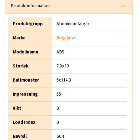
Produktinformation
Produktgrupp
Aluminiumfälgar
Märke
Begagnat
Modellnamn
ABS
Storlek
7.0x19
Bultmönster
5x114.3
Inpressning
55
Vikt
0
Load Index
0
Navhål
66.1