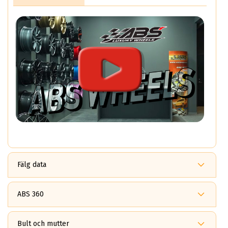
Fälg data
ABS 360
Fördelar med ABS360?
ABS 360
Bult och mutter