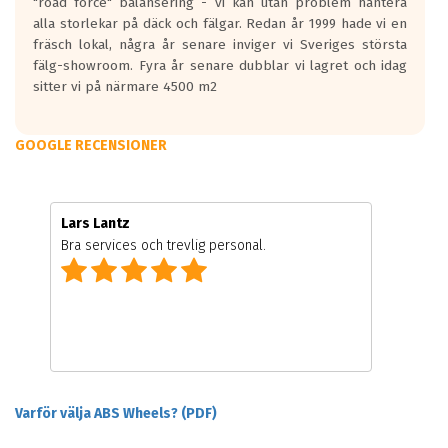
"road force" balansering - vi kan utan problem hantera
alla storlekar på däck och fälgar. Redan år 1999 hade vi en
fräsch lokal, några år senare inviger vi Sveriges största
fälg-showroom. Fyra år senare dubblar vi lagret och idag
sitter vi på närmare 4500 m2
GOOGLE RECENSIONER
Lars Lantz
Bra services och trevlig personal.
Varför välja ABS Wheels? (PDF)