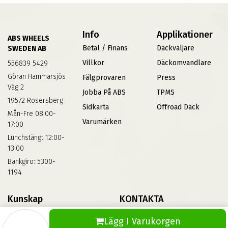
Info
Applikationer
ABS WHEELS
Betal / Finans
Däckväljare
SWEDEN AB
Villkor
Däckomvandlare
556839 5429
Göran Hammarsjös
Fälgprovaren
Press
Väg 2
Jobba På ABS
TPMS
19572 Rosersberg
Sidkarta
Offroad Däck
Mån-Fre 08:00-
Varumärken
17:00
Lunchstängt 12:00-
13:00
Bankgiro: 5300-
1194
Kunskap
KONTAKTA
Däckskola
Kontakta Oss
Lägg I Varukorgen
Blog
Vinterdäck