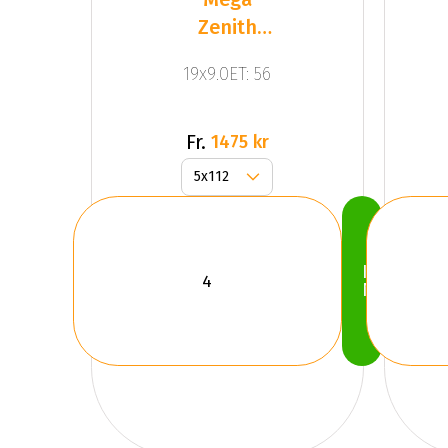
Zenith
Anthracite
19x9.0ET: 56
Grey
Fr.
1475 kr
Köp
Nu