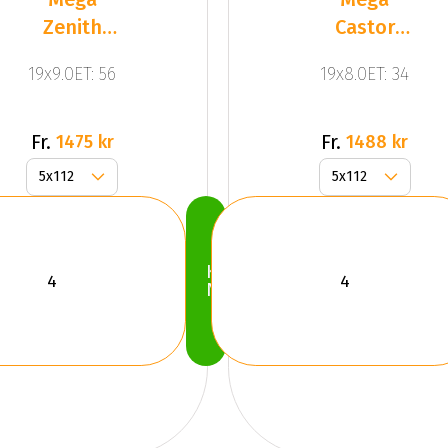
Zenith
Castor
Anthracite
Mat Black
19x9.0ET: 56
19x8.0ET: 34
Grey
Fr.
Fr.
1475 kr
1488 kr
Köp
Nu