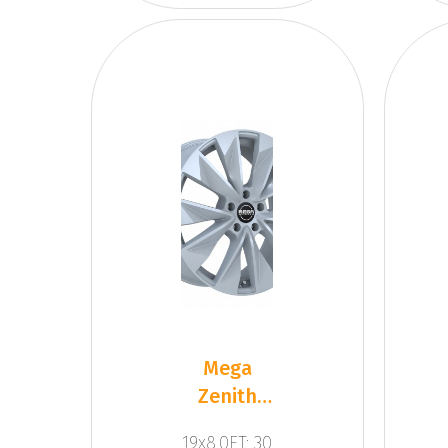
Mega
Zenith
Dark
19x8.0ET: 30