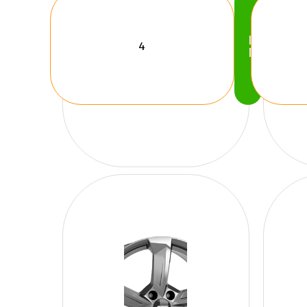
Köp
Nu