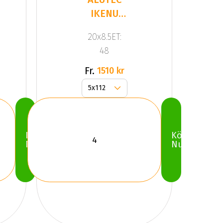
IKENU
Gloss
20x8.5ET:
Gray
48
Fr.
1510 kr
Köp
Köp
Nu
Nu