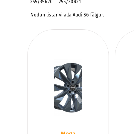
255/35R20 255/30R21
Nedan listar vi alla Audi S6 fälgar.
Mega