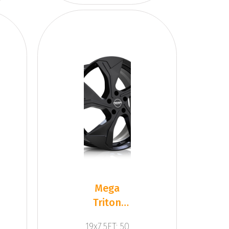
Mega
Triton
Black
19x7.5ET: 50