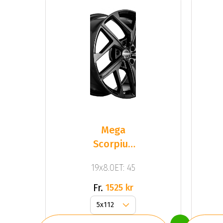
Mega
Scorpius
FF Black
19x8.0ET: 45
Fr.
1525 kr