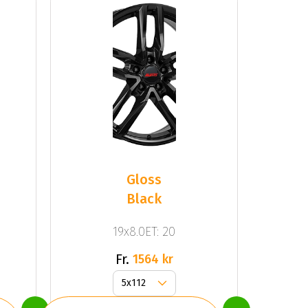
Gloss
Black
19x8.0ET: 20
Fr.
1564 kr