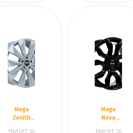
Mega
Mega
Zenith
Nova
Dark
Black
19x8.0ET: 30
19x8.5ET: 26