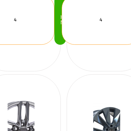
Köp
Nu