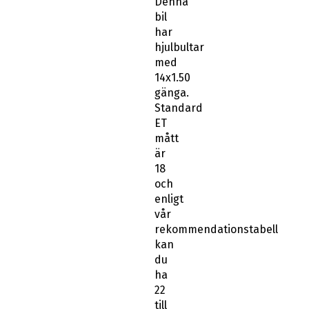
Denna
bil
har
hjulbultar
med
14x1.50
gänga.
Standard
ET
mått
är
18
och
enligt
vår
rekommendationstabell
kan
du
ha
22
till