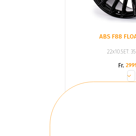
ABS F88 FLO
22x10.5ET: 3
Fr.
299