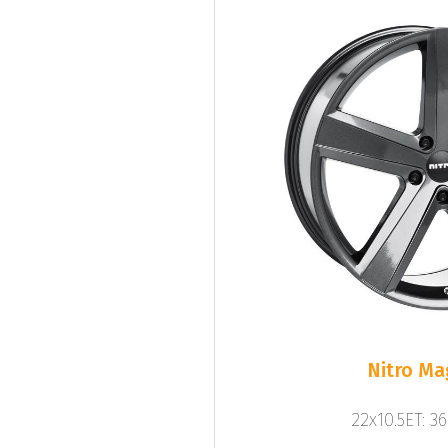
Nitro M
22x10.5ET: 3