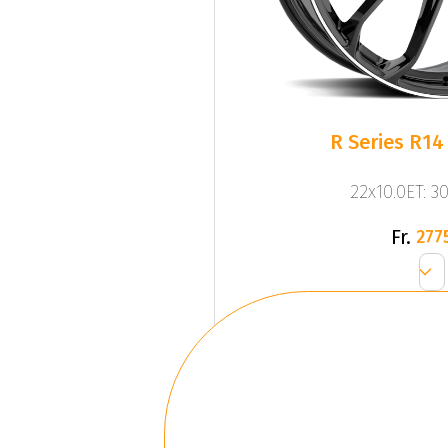
R Series R14
22x10.0ET: 3
Fr.
277