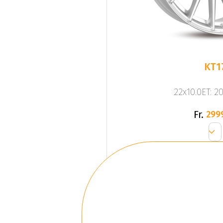
KT1
22x10.0ET: 2
Fr.
299