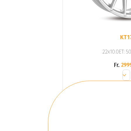
KT1
22x10.0ET: 5
Fr.
299