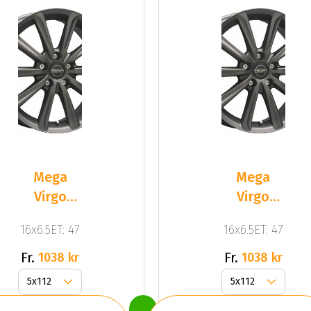
Mega
Mega
Virgo
Virgo
Dark Mat
Dark Mat
16x6.5ET: 47
16x6.5ET: 47
Anthracite
Anthracite
Grey
Grey
Fr.
Fr.
1038 kr
1038 kr