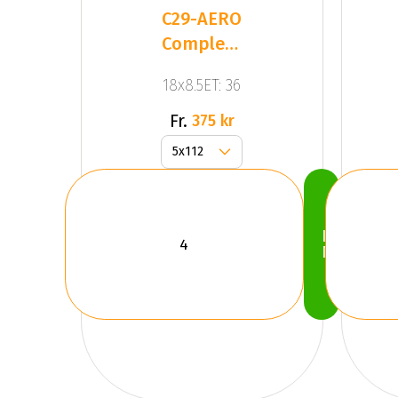
C29-AERO
Complete
Black
18x8.5ET: 36
Matt
Fr.
375 kr
Köp
Nu