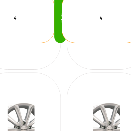
Köp
Nu