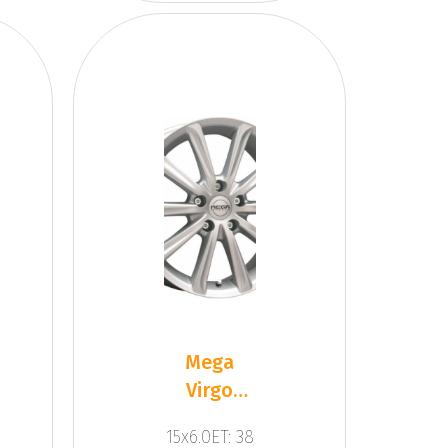
Mega
Virgo
Silver
15x6.0ET: 38