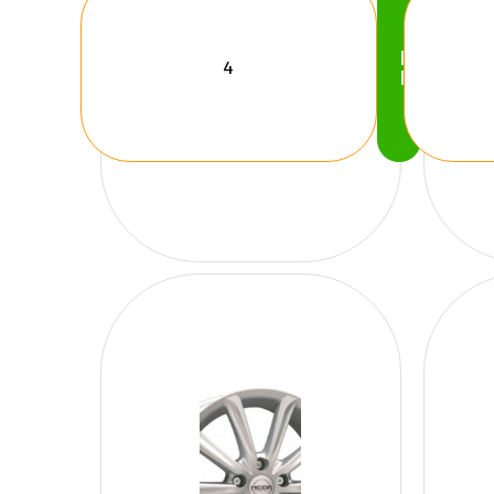
Köp
Nu