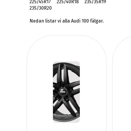
225/45R17 225/40R18 235/35R19
235/30R20
Nedan listar vi alla Audi 100 fälgar.