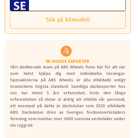
ABS Wheels fälgar.
nästa bil.
Sensorn sitter inne i hjulet och skickar signaler om lufttryck
Viktigt att Bult respektive mutter är av storlek (17mm hylsa
Det sparar dig tid och pengar.
och temperatur till din instrumentpanel.
) Hex 17.
Sök på bilmodell
*PCD står för pitch circle diameter / Bultmönster.
TPMS gör det enkelt att ha koll på att dina däck håller rätt
Genom att du anger ditt registreringsnummer kan vi matcha
tryck. Skulle du tappa tryck i något däck varnar TPMS dig
och garantera att tillbehören passar till 100%
om detta.
Viktigt att tänka på är att alltid använda en momentnyckel
TPMS står för Tyre Pressure Monitoring System och innebär
vid åtdragning av hjulbultarna.
helt kort att du som förare alltid ska ha koll på lufttrycket i
dina däck.
IN-HOUSE EXPERTER
Vårt dedikerade team på ABS Wheels finns här för att när
Samtliga ABS Wheels fälgar är kompatibla med TPMS
som helst hjälpa dig med individuella lösningar.
sensorer.
Specialisterna på ABS Wheels är alla utbildade enligt
branschens högsta standard. Samtliga däckexperter hos
oss har minst 5 års erfarenhet, trots den långa
erfarenheten så slutar vi aldrig att utbilda vår personal,
ett exempel på detta är däckskolan som 2020 utbildade
ABS. Däckskolan drivs av Sveriges fordonsverkstäders
förening som innehar över 2000 svenska verkstäder under
sin ryggrad.