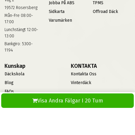
Jobba På ABS
TPMS
19572 Rosersberg
Sidkarta
Offroad Däck
Mån-Fre 08:00-
Varumärken
17:00
Lunchstängt 12:00-
13:00
Bankgiro: 5300-
1194
Kunskap
KONTAKTA
Däckskola
Kontakta Oss
Blog
Vinterdäck
FAQs
Visa Andra Fälgar I 20 Tum
Informationsbank Av Däck
Och Fälgar
ABS360