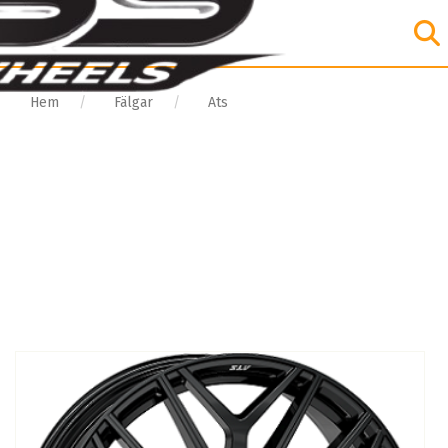
Hem
Fälgar
Ats