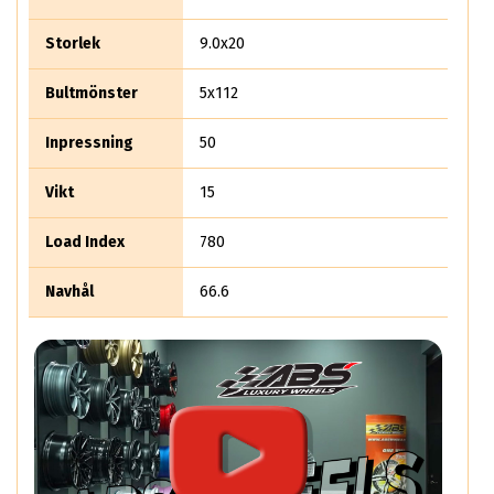
tillverkat högkvalitativa fälgar.
Storlek
9.0x20
Bultmönster
5x112
Inpressning
50
Vikt
15
Load Index
780
Navhål
66.6