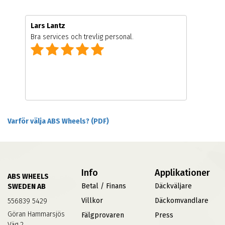
Lars Lantz
Bra services och trevlig personal.
Varför välja ABS Wheels? (PDF)
Info
Applikationer
ABS WHEELS
Betal / Finans
Däckväljare
SWEDEN AB
Villkor
Däckomvandlare
556839 5429
Göran Hammarsjös
Fälgprovaren
Press
Väg 2