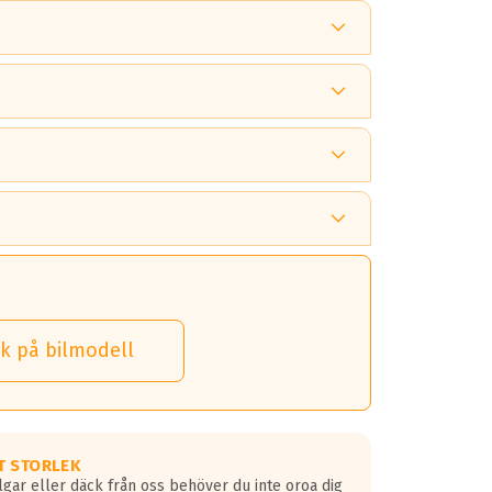
 tänka på.
k på bilmodell
 detta.
 dina däck.
T STORLEK
lgar eller däck från oss behöver du inte oroa dig