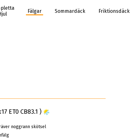
pletta
Fälgar
Sommardäck
Friktionsdäck
Hjul
17 ET0 CB83.1 )
räver noggrann skötsel
mfälg