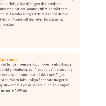
fel storlek! Vi har nämligen den bredaste
 industrin när det kommer till vilka mått som
don. Vi garanterar dig att de fälgar och däck vi
 din bil / med rätt diameter, förskjutning,
tmönster.
RUSTNING
gning har den senaste toppmoderna utrustningen.
ill smidig montering och "road force" balansering -
 hantera alla storlekar på däck och fälgar.
vi en fräsch lokal, några år senare inviger vi
lg-showroom. Fyra år senare dubblar vi lagret
på närmare 4500 m2