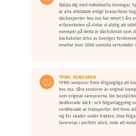
hjälpa dig med individuella lösningar. 
är alla utbildade enligt branschens hög
däckexperter hos oss har minst 5 års e
erfarenheten så slutar vi aldrig att utbi
exempel på detta är däckskolan som 20
Däckskolan drivs av Sveriges fordonsv
innehar över 2000 svenska verkstäder u
TPMS-SENSORER
TPMS-sensorer finns tillgängliga att kö
hos oss. Våra sensorer är original kom
som original-sensorerna. Din beställnin
dedikerade däck- och fälganläggning oc
certifierade av transportör. Det finns a
sig för skador under frakten. Dina fälg
levereras i perfekt skick, redo att insta