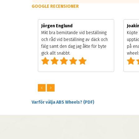
GOOGLE RECENSIONER
Jörgen Englund
Joak
gsäsongen.
Mkt bra bemötande vid beställning
Köpte 
ning men
och råd vid beställning av däck och
upptäc
 väldigt
fälg samt den dag jag åkte för byte
på ena
ng som alla
gick allt snabbt.
wheels
Varför välja ABS Wheels? (PDF)