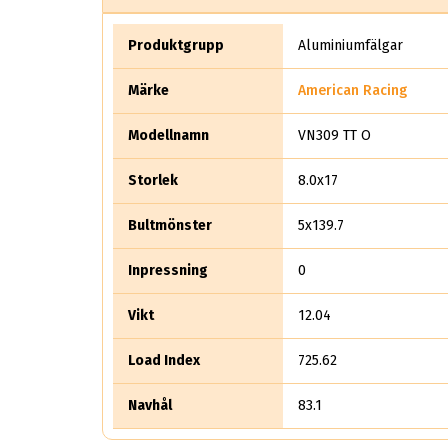
Produktgrupp
Aluminiumfälgar
Märke
American Racing
Modellnamn
VN309 TT O
Storlek
8.0x17
Bultmönster
5x139.7
Inpressning
0
Vikt
12.04
Load Index
725.62
Navhål
83.1