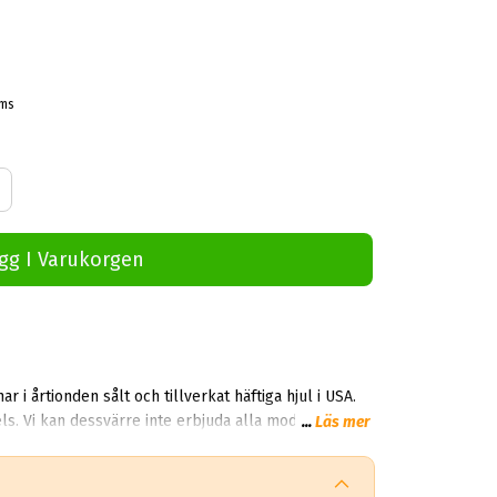
oms
gg I Varukorgen
 årtionden sålt och tillverkat häftiga hjul i USA.
då vi
...
Läs mer
 erbjuda dig AR916, VN504 och AR605M. Är du på jakt