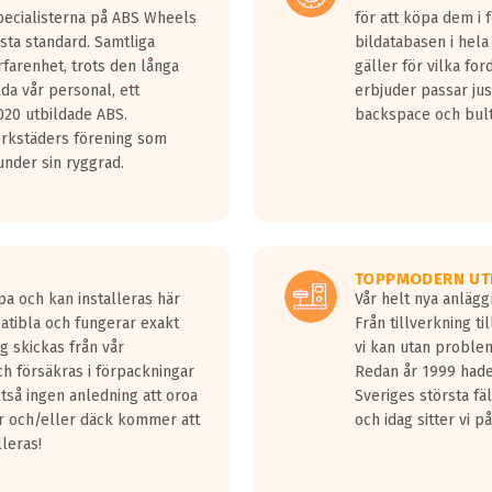
Specialisterna på ABS Wheels
för att köpa dem i 
sta standard. Samtliga
bildatabasen i hela
rfarenhet, trots den långa
gäller för vilka for
lda vår personal, ett
erbjuder passar just
20 utbildade ABS.
backspace och bul
erkstäders förening som
nder sin ryggrad.
TOPPMODERN UT
pa och kan installeras här
Vår helt nya anläg
patibla och fungerar exakt
Från tillverkning t
g skickas från vår
vi kan utan problem
h försäkras i förpackningar
Redan år 1999 hade 
lltså ingen anledning att oroa
Sveriges största fä
ar och/eller däck kommer att
och idag sitter vi 
lleras!