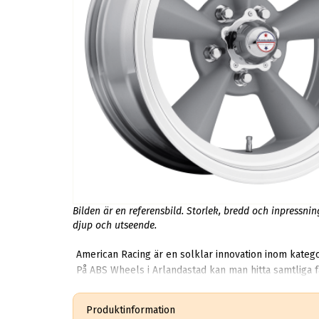
Bilden är en referensbild. Storlek, bredd och inpressni
djup och utseende.
American Racing är en solklar innovation inom katego
På ABS Wheels i Arlandastad kan man hitta samtliga fälgar som Torq Thru
valt att rikta in oss på de populärare alternativen 
Produktinformation