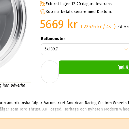
Externt lager 12-20 dagars leverans
Köp nu. betala senare med Kustom.
5669 kr
( 22676 kr / 4st )
inkl. M
Bultmönster
Lä
ng kan påverka
rin amerikanska fälgar. Varumärket American Racing Custom Wheels har i
st, AR Forged, Heritage och nyheten Modern Wheels. Vi kan dessvärre inte erbjuda alla modeller 
som exempelvis AR921 och AR919. Vill du ha en modell i Krom så kan vi
efter någon specifik modell ber vi dig att kontakta våra fälgspecialister på 08 591 217 77