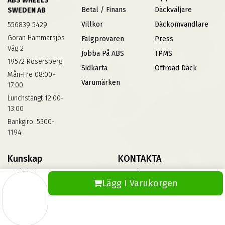
ABS WHEELS
Betal / Finans
Däckväljare
SWEDEN AB
Villkor
Däckomvandlare
556839 5429
Göran Hammarsjös
Fälgprovaren
Press
Väg 2
Jobba På ABS
TPMS
19572 Rosersberg
Sidkarta
Offroad Däck
Mån-Fre 08:00-
Varumärken
17:00
Lunchstängt 12:00-
13:00
Bankgiro: 5300-
1194
Kunskap
KONTAKTA
Däckskola
Kontakta Oss
Lägg I Varukorgen
Blog
Vinterdäck
FAQs
Informationsbank Av Däck