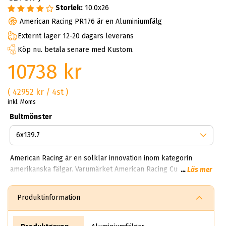
Storlek:
10.0x26
American Racing PR176 är en Aluminiumfälg
Externt lager 12-20 dagars leverans
Köp nu. betala senare med Kustom.
10738 kr
( 42952 kr / 4st )
inkl. Moms
Bultmönster
American Racing är en solklar innovation inom kategorin
amerikanska fälgar. Varumärket American Racing Custom
...
Läs mer
Wheels har i årtionden sålt och tillverkat häftiga hjul i USA. På
ABS Wheels i Arlandastad kan man hitta samtliga fälgar som
Produktinformation
Torq Thrust, AR Forged, Heritage och nyheten Modern Wheels.
Vi kan dessvärre inte erbjuda alla modeller då vi valt att rikta
in oss på de populärare alternativen som exempelvis AR921