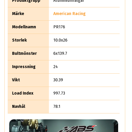
Produktgrupp
Aluminiumfälgar
och AR919. Vill du ha en modell i Krom så kan vi erbjuda dig
AR916, VN504 och AR605M. Är du på jakt efter någon specifik
Märke
American Racing
modell ber vi dig att kontakta våra fälgspecialister på
08 591 217 77
Modellnamn
PR176
Storlek
10.0x26
Bultmönster
6x139.7
Inpressning
24
Vikt
30.39
Load Index
997.73
Navhål
78.1