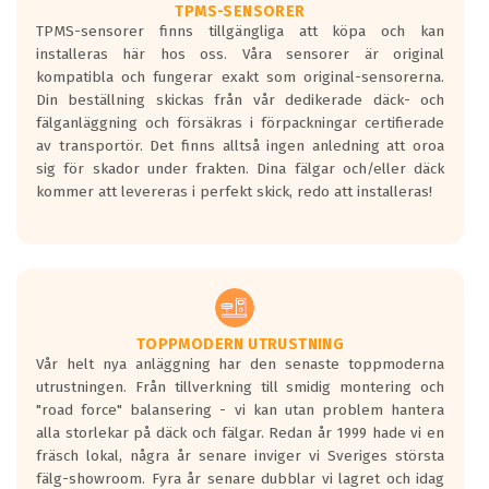
TPMS-SENSORER
TPMS-sensorer finns tillgängliga att köpa och kan
installeras här hos oss. Våra sensorer är original
kompatibla och fungerar exakt som original-sensorerna.
Din beställning skickas från vår dedikerade däck- och
fälganläggning och försäkras i förpackningar certifierade
av transportör. Det finns alltså ingen anledning att oroa
sig för skador under frakten. Dina fälgar och/eller däck
kommer att levereras i perfekt skick, redo att installeras!
TOPPMODERN UTRUSTNING
Vår helt nya anläggning har den senaste toppmoderna
utrustningen. Från tillverkning till smidig montering och
"road force" balansering - vi kan utan problem hantera
alla storlekar på däck och fälgar. Redan år 1999 hade vi en
fräsch lokal, några år senare inviger vi Sveriges största
fälg-showroom. Fyra år senare dubblar vi lagret och idag